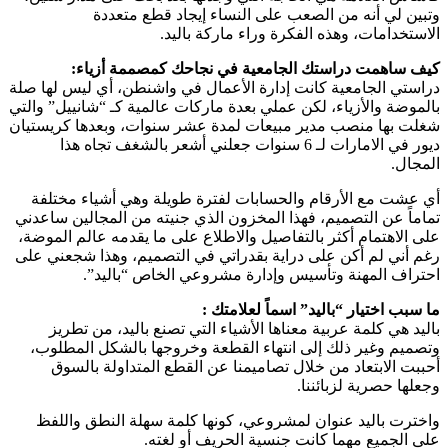
وتبين لي أنه من الصعب على النساء إيجاد قطع متعددة
الاستخدامات، وهذه الفكرة وراء ماركة باليد.
كيف ساهمت دراستك الجامعية في نجاحك كمصممة أزياء:
دراستي الجامعية كانت إدارة الأعمال في واشنطن، أي ليس لها صلة
بالموضة والأزياء، لكن عملي بعدة ماركات عالمية كـ “شانييل” والتي
شغلت بها منصب مدير مبيعات لمدة عشر سنوات، وبعدها كريستيان
ديور في الامارات لـ 6 سنوات جعلني أشعر بالشغف تجاه هذا
المجال.
أي عشت مع الأرقام والحسابات لفترة طويلة وهي أشياء مختلفة
تماماً عن التصميم، فهذا المخزون الذي جنيته من المجالين ساعدني
على الاهتمام أكثر بالتفاصيل والاطلاع على ما يقدمه عالم الموضة،
رغم أني لم أكن على دراية بقدراتي في التصميم، وهذا شجعني على
احتراف المهنة وتأسيس وإدارة مشروعي الخاص “باليد”.
ما سبب اختيار “باليد” اسماً لعلامتك :
باليد هي كلمة عربية معناها الأشياء التي تصنع باليد، من تطريز
وتصميم وغير ذلك إلى انتهاء القطعة وخروجها بالشكل المطلوب،
أحببت الابتعاد من خلال تصاميمنا عن القطع المتداولة بالسوق
وجعلها حصرية لزبائننا.
واخترت باليد عنوان لمشروعي، كونها كلمة سهلة النطق واللفظ
على الجميع مهما كانت جنسية الحريف أو لغته.