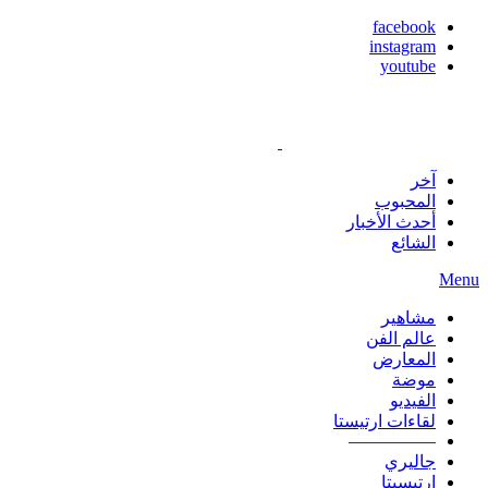
facebook
instagram
youtube
آخر
المحبوب
أحدث الأخبار
الشائع
Menu
مشاهير
عالم الفن
المعارض
موضة
الفيديو
لقاءات ارتيستا
—————
جاليري
ارتيسيتا