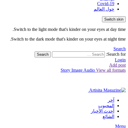
Covid-19
حول العالم
Switch skin
Switch to the light mode that's kinder on your eyes at day time.
Switch to the dark mode that's kinder on your eyes at night time.
Search
Search for:
Search
Login
Add post
Story
Image
Audio
View all formats
آخر
المحبوب
أحدث الأخبار
الشائع
Menu