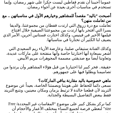
عموماً أحببنا أن نقدم قفاطين ليست حكراً على شهر رمضان، وإنما
تستخدم في مناسبات أخرى بعيدة عن أجواء رمضان.
أصبحت “باليد” مقصداً للمشاهير وخيارهم الأول في مناسباتهن .. مع
من تعاملت منهن؟
تعاملت مع درة زروق التي ارتدت قفطان من مجموعتنا، والديفا
يسرا التي أفتخر بأنها ارتدت من مجموعتنا الصيفية خلال افتتاح
فيلمها الأخير في فينيس، وكذلك اختارت فستانين آخرين، الأمر الذي
يضيف لنا الكثير أن تختارنا في مناسباتها.
وكذلك الفنانة ستيفاني صليبا، وعارضة الأزياء ريم السعيدي التي
أشعر بسعادة أنها اختارتنا حاصة وأنها منفتحة على ماركات عديدة،
وتعاوننا أيضاً مع صديقتي مصممة المجوهرات مريم الأبيض.
حقيقة.. فخر كبير لنا اختيارنا من قبل هؤلاء المشاهير وأن يرتدوا من
تصاميمنا ويطلوا فيها على جمهورهم.
ماهي خصوصية باليد مقارنة بباقي الماركات؟
نسعى دائماً للحفاظ على هويتنا وبصمتنا الخاصة، بعيداً عن موضوع
التريند لأن قطعنا خالدة لا ترتبط بزمان ومكان معينين، ونتبع التريند
فقط ببعض التفاصيل البسيطة والجذابة.
كما نركز بشكل كبير على موضوع “المقاسات غير المحددة/ Free
size” لنعطي فرصة لجميع النساء بمختلف الأعمار والأحجام أن