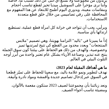
يرتدون من مجموعتنا ولا تمتنع أي أنثى عن ذلك لسبب ما، خاصة
وأننا نرى مؤخراً على السوشيل ميديا تحيز لقطع تناسب أحجام
ومقاسات معينة، وبدوري اليوم أطمح للابتعاد عن هذا المفهوم مع
المحافظة على رقي تصاميمي من خلال خلق قطع متعددة
الاستخدامات.
وبرأيي، يجب أن تتواجد في خزانة كل امرأة قطع عملية، تستطيع
ارتدائها بأي مناسبة.
إذاً ما يميزنا في “باليد” التزامنا بهويتنا، وهي تصميم “ملابس
المنتجعات” وبعدد محدود من القطع كي تتيح لمرتديها تميز
وخصوصية، والهدف من ذلك هو الحفاظ على بيئتنا كون سوق الجملة
ينتج عنه تبذير، وصناعة الأزياء بشكل عام تعتبر واحدة من أبرز أوجه
التلوث البيئي في العالم.
ما هي أهدافك المقبلة لعام 2023:
نهدف لتطوير ونمو علامة باليد، مع سعينا للحفاظ على تميّز قطعنا
في السوق عبر إدخال تصاميم جديدة وأقمشة ومواد نادرة وأنيقة.
ونعد زبائننا بأن مجموعتنا لصيف 2023 ستكون مفعمة بالألوان،
ومضيئة تناسب أجواء الصيف.