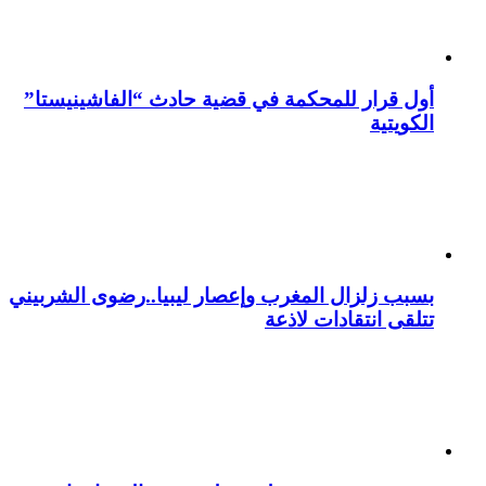
أول قرار للمحكمة في قضية حادث “الفاشينيستا”
الكويتية
بسبب زلزال المغرب وإعصار ليبيا..رضوى الشربيني
تتلقى انتقادات لاذعة