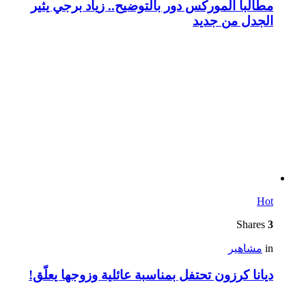
مطالباً الموركس دور بالتوضيح.. زياد برجي يثير
الجدل من جديد
Hot
Shares
3
in
مشاهير
ديانا كرزون تحتفل بمناسبة عائلية وزوجها يعلّق!