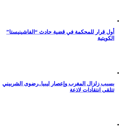
أول قرار للمحكمة في قضية حادث “الفاشينيستا”
الكويتية
بسبب زلزال المغرب وإعصار ليبيا..رضوى الشربيني
تتلقى انتقادات لاذعة