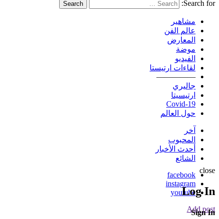
Search for:
Search
مشاهير
عالم الفن
المعارض
موضة
الفيديو
لقاءات ارتيستا
—————
جاليري
ارتيسيتا
Covid-19
حول العالم
آخر
المحبوب
أحدث الأخبار
الشائع
close
facebook
instagram
Log In
youtube
Add post
Sign In