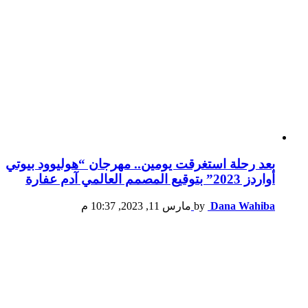
بعد رحلة استغرقت يومين.. مهرجان “هوليوود بيوتي
أواردز 2023” بتوقيع المصمم العالمي آدم عفارة
Dana Wahiba
by
مارس 11, 2023, 10:37 م