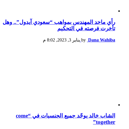
رأي ماجد المهندس بمواهب “سعودي آيدول”.. وهل
تأخرت فرصته في التحكيم
Dana Wahiba
by
يناير 3, 2023, 8:02 م
الشاب خالد يوحّد جميع الجنسيات في “come
together”