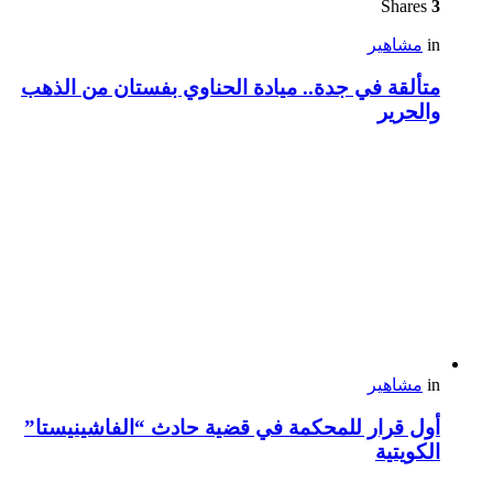
Shares
3
in
مشاهير
متألقة في جدة.. ميادة الحناوي بفستان من الذهب
والحرير
in
مشاهير
أول قرار للمحكمة في قضية حادث “الفاشينيستا”
الكويتية