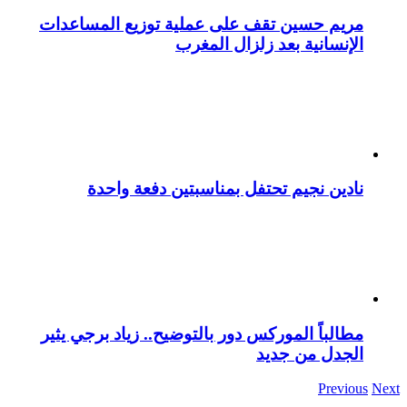
مريم حسين تقف على عملية توزيع المساعدات
الإنسانية بعد زلزال المغرب
نادين نجيم تحتفل بمناسبتين دفعة واحدة
مطالباً الموركس دور بالتوضيح.. زياد برجي يثير
الجدل من جديد
Previous
Next