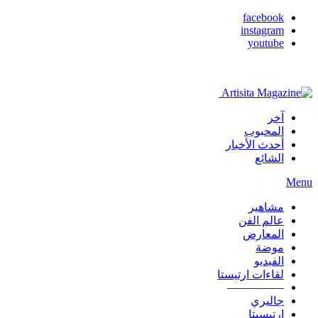
facebook
instagram
youtube
آخر
المحبوب
أحدث الأخبار
الشائع
Menu
مشاهير
عالم الفن
المعارض
موضة
الفيديو
لقاءات ارتيستا
—————
جاليري
ارتيسيتا