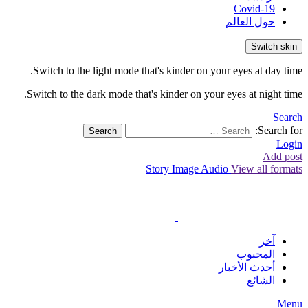
Covid-19
حول العالم
Switch skin
Switch to the light mode that's kinder on your eyes at day time.
Switch to the dark mode that's kinder on your eyes at night time.
Search
Search for:
Search
Login
Add post
Story
Image
Audio
View all formats
آخر
المحبوب
أحدث الأخبار
الشائع
Menu