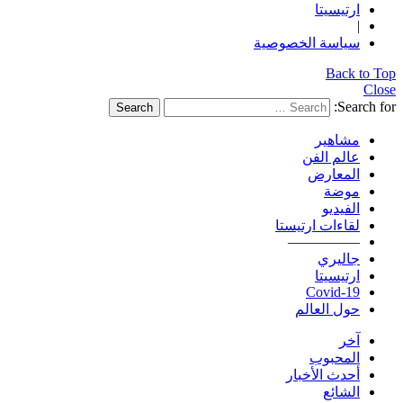
ارتيسيتا
|
سياسة الخصوصية
Back to Top
Close
Search for:
Search
مشاهير
عالم الفن
المعارض
موضة
الفيديو
لقاءات ارتيستا
—————
جاليري
ارتيسيتا
Covid-19
حول العالم
آخر
المحبوب
أحدث الأخبار
الشائع