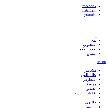
facebook
instagram
youtube
آخر
المحبوب
أحدث الأخبار
الشائع
Menu
مشاهير
عالم الفن
المعارض
موضة
الفيديو
لقاءات ارتيستا
—————
جاليري
ارتيسيتا