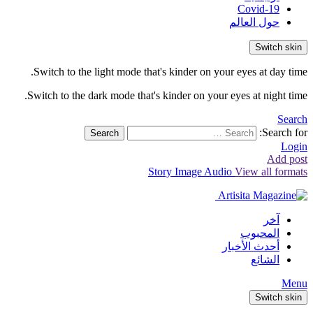
Covid-19
حول العالم
Switch skin
Switch to the light mode that's kinder on your eyes at day time.
Switch to the dark mode that's kinder on your eyes at night time.
Search
Search for:
Search
Login
Add post
Story
Image
Audio
View all formats
آخر
المحبوب
أحدث الأخبار
الشائع
Menu
Switch skin