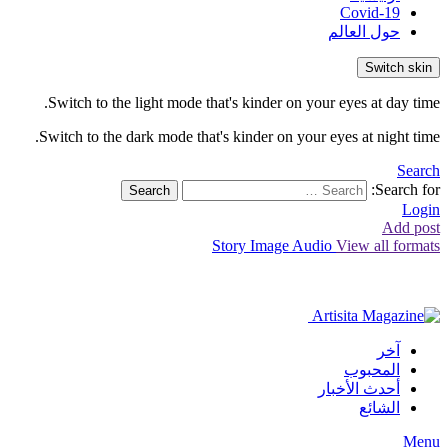
Covid-19
حول العالم
Switch skin
Switch to the light mode that's kinder on your eyes at day time.
Switch to the dark mode that's kinder on your eyes at night time.
Search
Search for:
Search
Login
Add post
Story
Image
Audio
View all formats
آخر
المحبوب
أحدث الأخبار
الشائع
Menu