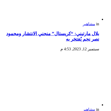
in
مشاهير
بلال مارتيني: “كريستال” منحني الانتشار ومحمود
نصر نجم يُفتخر به
سبتمبر 12, 2023, 4:53 م
in
مشاهير