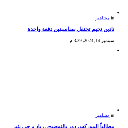
in
مشاهير
نادين نجيم تحتفل بمناسبتين دفعة واحدة
سبتمبر 14, 2023, 3:39 م
in
مشاهير
مطالباً الموركس دور بالتوضيح.. زياد برجي يثير