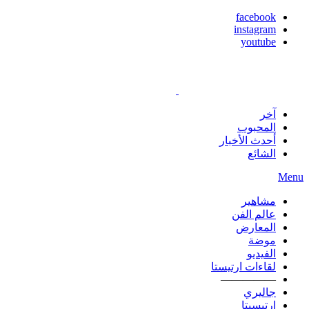
facebook
instagram
youtube
آخر
المحبوب
أحدث الأخبار
الشائع
Menu
مشاهير
عالم الفن
المعارض
موضة
الفيديو
لقاءات ارتيستا
—————
جاليري
ارتيسيتا