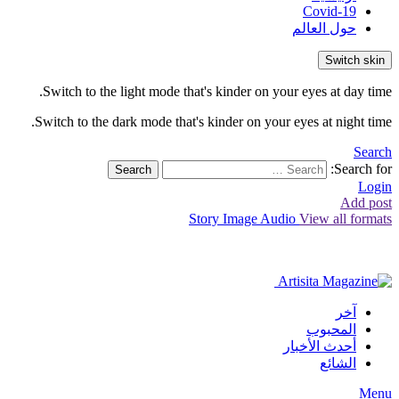
Covid-19
حول العالم
Switch skin
Switch to the light mode that's kinder on your eyes at day time.
Switch to the dark mode that's kinder on your eyes at night time.
Search
Search for:
Search
Login
Add post
Story
Image
Audio
View all formats
آخر
المحبوب
أحدث الأخبار
الشائع
Menu