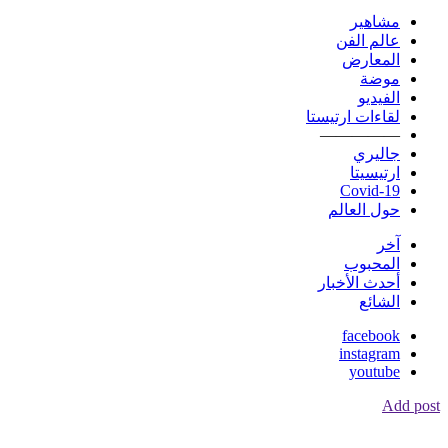
مشاهير
عالم الفن
المعارض
موضة
الفيديو
لقاءات ارتيستا
—————
جاليري
ارتيسيتا
Covid-19
حول العالم
آخر
المحبوب
أحدث الأخبار
الشائع
facebook
instagram
youtube
Add post