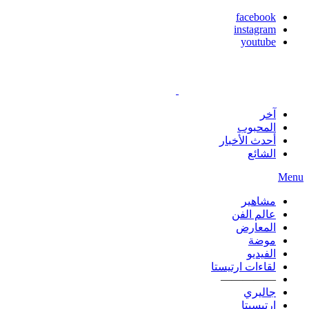
facebook
instagram
youtube
آخر
المحبوب
أحدث الأخبار
الشائع
Menu
مشاهير
عالم الفن
المعارض
موضة
الفيديو
لقاءات ارتيستا
—————
جاليري
ارتيسيتا