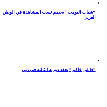
“شباب البومب” يحطم نسب المشاهدة في الوطن
العربي
“فاشن فاكتر” يعقد دورته الثالثة في دبي