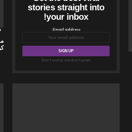
stories straight into
your inbox!
Email address:
9
مس
كو
Don't worry, we don't spam