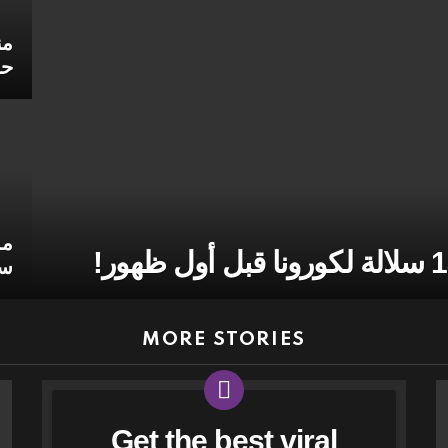
من
حو
مد
سي
MORE STORIES
Get the best viral
NEWSLETTER