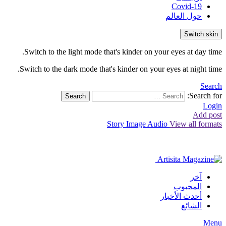
Covid-19
حول العالم
Switch skin
Switch to the light mode that's kinder on your eyes at day time.
Switch to the dark mode that's kinder on your eyes at night time.
Search
Search for:
Search
Login
Add post
Story
Image
Audio
View all formats
آخر
المحبوب
أحدث الأخبار
الشائع
Menu