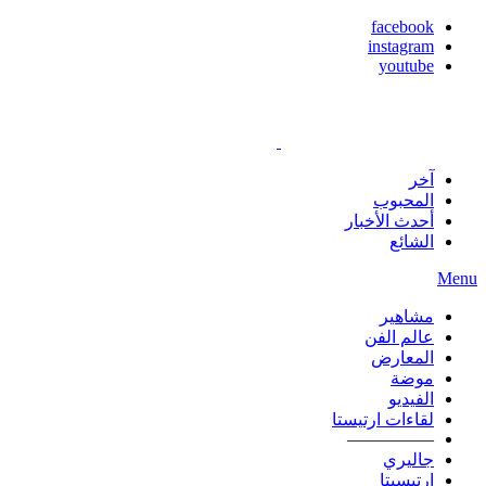
facebook
instagram
youtube
آخر
المحبوب
أحدث الأخبار
الشائع
Menu
مشاهير
عالم الفن
المعارض
موضة
الفيديو
لقاءات ارتيستا
—————
جاليري
ارتيسيتا