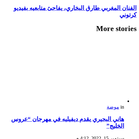
الفنان المغربي طارق البخاري، يفاجئ متابعيه بفيديو
كرتوني
More stories
in
موضة
هاني البحيري يقدم ديفيليه في مهرجان “عروس
الخليج”
سبتمبر 15, 2022, 4:12 م