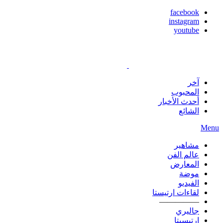
facebook
instagram
youtube
آخر
المحبوب
أحدث الأخبار
الشائع
Menu
مشاهير
عالم الفن
المعارض
موضة
الفيديو
لقاءات ارتيستا
—————
جاليري
ارتيسيتا