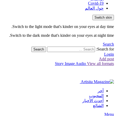
Covid-19
حول العالم
Switch skin
Switch to the light mode that's kinder on your eyes at day time.
Switch to the dark mode that's kinder on your eyes at night time.
Search
Search for:
Search
Login
Add post
Story
Image
Audio
View all formats
آخر
المحبوب
أحدث الأخبار
الشائع
Menu