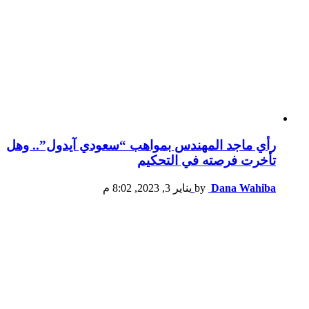
رأي ماجد المهندس بمواهب “سعودي آيدول”.. وهل
تأخرت فرصته في التحكيم
Dana Wahiba
by
يناير 3, 2023, 8:02 م