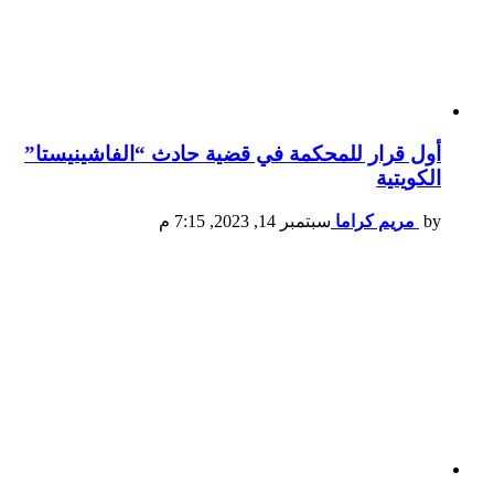
أول قرار للمحكمة في قضية حادث “الفاشينيستا”
الكويتية
by
مريم كراما
سبتمبر 14, 2023, 7:15 م