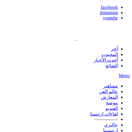
facebook
instagram
youtube
آخر
المحبوب
أحدث الأخبار
الشائع
Menu
مشاهير
عالم الفن
المعارض
موضة
الفيديو
لقاءات ارتيستا
—————
جاليري
ارتيسيتا