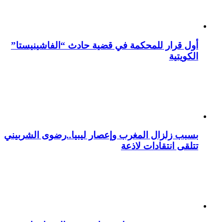
أول قرار للمحكمة في قضية حادث “الفاشينيستا”
الكويتية
بسبب زلزال المغرب وإعصار ليبيا..رضوى الشربيني
تتلقى انتقادات لاذعة