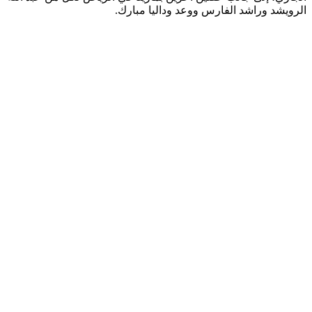
الرويشد وراشد الفارس ووعد وداليا مبارك.