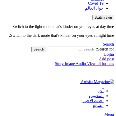
Covid-19
حول العالم
Switch skin
Switch to the light mode that's kinder on your eyes at day time.
Switch to the dark mode that's kinder on your eyes at night time.
Search
Search for:
Search
Login
Add post
Story
Image
Audio
View all formats
آخر
المحبوب
أحدث الأخبار
الشائع
Menu