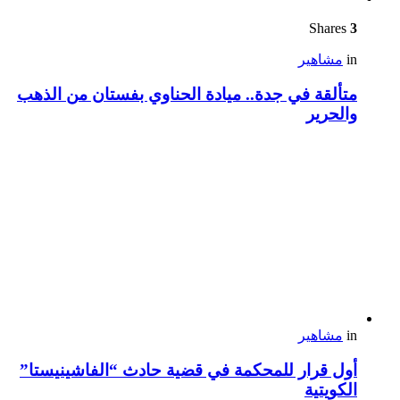
Shares
3
in
مشاهير
متألقة في جدة.. ميادة الحناوي بفستان من الذهب
والحرير
in
مشاهير
أول قرار للمحكمة في قضية حادث “الفاشينيستا”
الكويتية