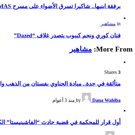
برفقة ابنيها.. شاكيرا تسرق الأضواء على مسرح VMAS
in
مشاهير
فنان كوري ونجم كيبوب يتصدر غلاف “Dazed”
More From:
مشاهير
Shares
3
متألقة في جدة.. ميادة الحناوي بفستان من الذهب وا
Dana Wahiba
by
منذ 3 أعوام
أول قرار للمحكمة في قضية حادث “الفاشينيستا” الكو