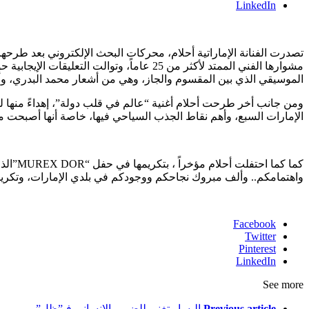
LinkedIn
تصدرت الفنانة الإماراتية أحلام، محركات البحث الإلكتروني بعد طرحها 
مشوارها الفني الممتد لأكثر من 25 عاماً، 
الموسيقي الذي بين المقسوم والجاز، وهي من أشعار محمد البدري، وأل
ومن جانب أخر طرحت أحلام أغنية “عالم في قلب دولة”، إهداءً منها لو
الإمارات السبع، وأهم نقاط الجذب السياحي فيها، خاصة أنها أصبحت مل
واهتمامكم.. وألف مبروك نجاحكم ووجودكم في بلدي الإمارات، وتكريمي
Facebook
Twitter
Pinterest
LinkedIn
See more
Previous article
إليسا.. تغني للضمير الإنساني فـ”ظل”