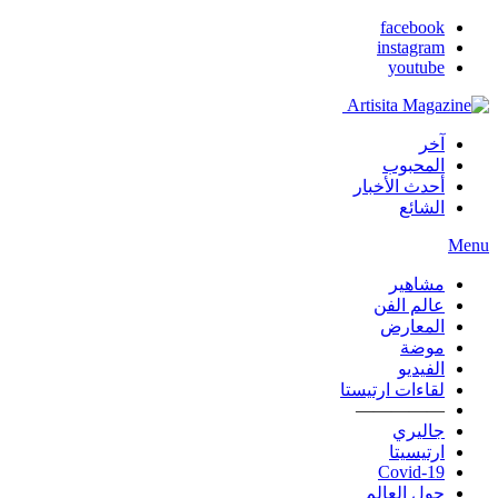
facebook
instagram
youtube
آخر
المحبوب
أحدث الأخبار
الشائع
Menu
مشاهير
عالم الفن
المعارض
موضة
الفيديو
لقاءات ارتيستا
—————
جاليري
ارتيسيتا
Covid-19
حول العالم