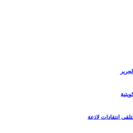
لحرير
يتية
لقى انتقادات لاذعة