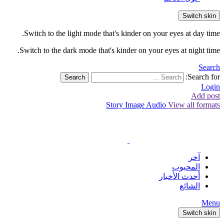
Switch skin
Switch to the light mode that's kinder on your eyes at day time.
Switch to the dark mode that's kinder on your eyes at night time.
Search
Search for:
Search
Login
Add post
Story
Image
Audio
View all formats
آخر
المحبوب
أحدث الأخبار
الشائع
Menu
Switch skin