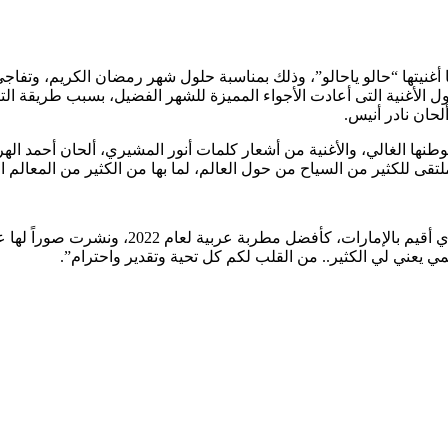
أغنيتها “حالو ياحالو”، وذلك بمناسبة حلول شهر رمضان الكريم، وتفاجئ ج
وتوالت التعليقات الإيجابية حول الأغنية التى أعادت الأجواء المميزة للشهر الفضيل، ب
حان نادر أنيس.
طنها الغالي، والأغنية من أشعار كلمات أنور المشيري، ألحان أحمد ال
تقى للكثير من السياح من حول العالم، لما بها من الكثير من المعالم ا
كما كما احتفلت أحلام مؤخراً ، بتكريمها في حفل
 يعني لي الكثير.. من القلب لكم كل تحية وتقدير واحترام”.