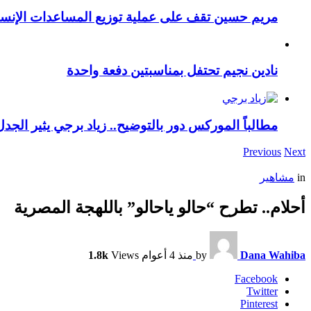
مريم حسين تقف على عملية توزيع المساعدات الإنسان
نادين نجيم تحتفل بمناسبتين دفعة واحدة
مطالباً الموركس دور بالتوضيح.. زياد برجي يثير الجد
Previous
Next
in
مشاهير
أحلام.. تطرح “حالو ياحالو” باللهجة المصرية
Dana Wahiba
by
منذ 4 أعوام
Views
1.8k
Facebook
Twitter
Pinterest