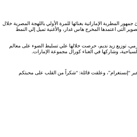
مهور المطربة الإماراتية بغنائها للمرة الأولي باللهجة المصرية خلال
سبب طريقة التصوير التى اعتمدها المخرج هاس غدار، والأغنية تميل إلي النمط
هرمي، توزيع زيد نديم، حرصت خلالها علي تسليط الضوء على معالم
لسياحية، وشاركها في الغناء كورال مجموعة الإمارات.
 “MUREX DOR”الذي أقيم بالإمارات، كأفضل مطربة عربية لعام 2022، ونشرت صوراً لها عبر “إنستغرام”، وعلقت قائلة: “شكراً من القلب على محبتكم