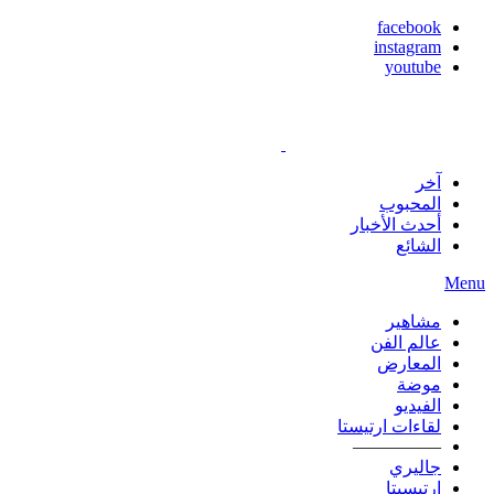
facebook
instagram
youtube
آخر
المحبوب
أحدث الأخبار
الشائع
Menu
مشاهير
عالم الفن
المعارض
موضة
الفيديو
لقاءات ارتيستا
—————
جاليري
ارتيسيتا