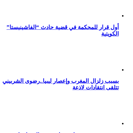
أول قرار للمحكمة في قضية حادث “الفاشينيستا”
الكويتية
بسبب زلزال المغرب وإعصار ليبيا..رضوى الشربيني
تتلقى انتقادات لاذعة