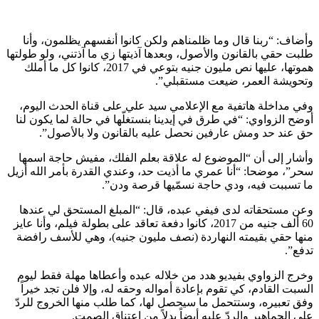
وأضاف: “ربنا قال وما ظلمناهم ولكن كانوا أنفسهم يظلمون، وأنا
طلبت حقي بالقانون والأصول، وبعدها آذيتها زي ما آذتني، ولو طولتها
هموتها، عليها نص مليون جنيه بتوعي في 2017، كانوا كل ما أملك
وتحويشة العمر، ضيعت مستقبلي”.
وفي مداخلة هاتفية مع الإعلامي سيد علي على قناة الحدث اليوم،
أوضح الزواوي: “في طرق في إيدينا بنستغلّها في حالة لما يكون لنا
حق عند حد ومش عارفين نحصل عليه بالقانون ولا بالأصول”.
وأشار إلى أن “الموضوع له علاقة بعلم الفلك، مفيش حاجة اسمها
سحر”، موضحا: “أنا عمري ما أذيت حد، وعندي القدرة بأمر الله أزيل
ما تسببت فيه، ودي حاجة نسمّيها قرصة ودن”.
وعن مستحقاته لدى فيفي عبده، قال: “المبلغ المستحق لي عندها
60 ألف جنيه من 2017، كانوا دفعة تعاقد على بطولة فيلم، وأنا عايز
منها حقي بقيمته النهاردة (نصف مليون جنيه)، وهي للأسف رافضة
تدفع”.
وخرج الزواوي بفيديو هدد من خلاله عبده وأعطاها مهلة فقط ليوم
السبت القادم، كي تقوم بإعادة أمواله وحقه له، وإلا فلن تجد خيراً
وفق تعبيره، وستتحمل ما سيحصل لها، كما طلب منها الخروج للردّ
على الجماهير والردّ عليه أيضاً بدلاً من اعتناق الصمت.