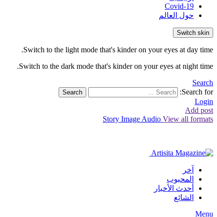
Covid-19
حول العالم
Switch skin
Switch to the light mode that's kinder on your eyes at day time.
Switch to the dark mode that's kinder on your eyes at night time.
Search
Search for:
Search
Login
Add post
Story
Image
Audio
View all formats
آخر
المحبوب
أحدث الأخبار
الشائع
Menu