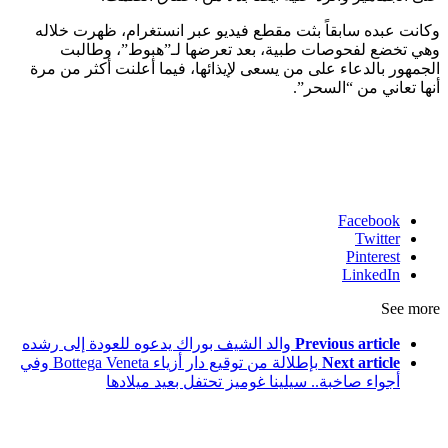
وكانت عبده سابقاً بثت مقطع فيديو عبر انستغرام، ظهرت خلاله
وهي تخضع لفحوصات طبية، بعد تعرضها لـ”هبوط”، وطالبت
الجمهور بالدعاء على من يسعى لإيذائها، فيما أعلنت أكثر من مرة
أنها تعاني من “السحر”.
Facebook
Twitter
Pinterest
LinkedIn
See more
Previous article
والد الشيف بوراك يدعوه للعودة إلى رشده
Next article
بإطلالة من توقيع دار أزياء Bottega Veneta وفي
أجواء صاخبة.. سيلينا غوميز تحتفل بعيد ميلادها