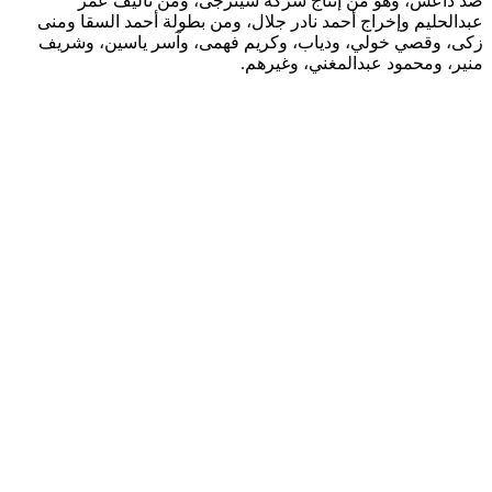
ضد داعش، وهو من إنتاج شركة سينرجى، ومن تأليف عمر
عبدالحليم وإخراج أحمد نادر جلال، ومن بطولة أحمد السقا ومنى
زكى، وقصي خولي، ودياب، وكريم فهمى، وآسر ياسين، وشريف
منير، ومحمود عبدالمغني، وغيرهم.