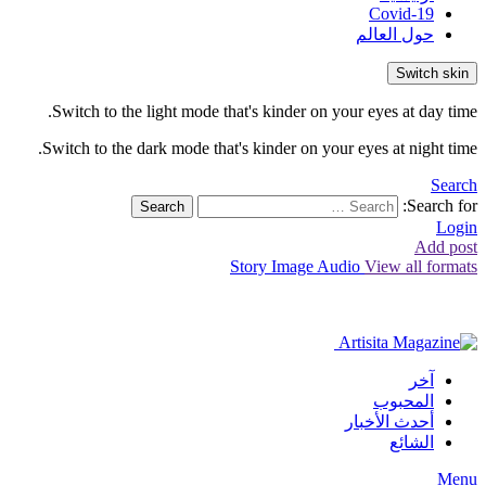
Covid-19
حول العالم
Switch skin
Switch to the light mode that's kinder on your eyes at day time.
Switch to the dark mode that's kinder on your eyes at night time.
Search
Search for:
Search
Login
Add post
Story
Image
Audio
View all formats
آخر
المحبوب
أحدث الأخبار
الشائع
Menu