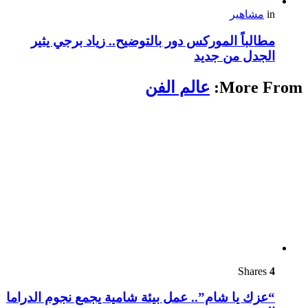
in
مشاهير
مطالباً الموركس دور بالتوضيح.. زياد برجي يثير
الجدل من جديد
More From:
عالم الفن
Shares
4
“عزك يا شام”.. عمل بيئة شامية يجمع نجوم الدراما