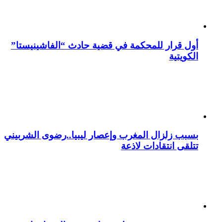
أول قرار للمحكمة في قضية حادث “الفاشينيستا”
الكويتية
بسبب زلزال المغرب وإعصار ليبيا..رضوى الشربيني
تتلقى انتقادات لاذعة