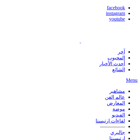
facebook
instagram
youtube
آخر
المحبوب
أحدث الأخبار
الشائع
Menu
مشاهير
عالم الفن
المعارض
موضة
الفيديو
لقاءات ارتيستا
—————
جاليري
ارتيسيتا