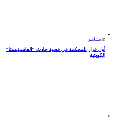
in
مشاهير
أول قرار للمحكمة في قضية حادث “الفاشينيستا”
الكويتية