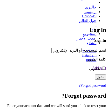
—————
جاليري
ارتيسيتا
Covid-19
حول العالم
Log In
آخر
المحبوب
أحدث الأخبار
Sign In
الشائع
اسم المستخدم أو البريد الإلكتروني
facebook
instagram
كلمة المرور
youtube
Add post
تذكرني
Forgot password?
Forgot password?
Enter your account data and we will send you a link to reset your