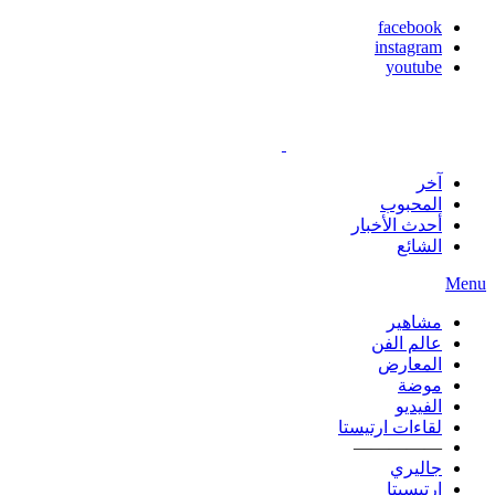
facebook
instagram
youtube
آخر
المحبوب
أحدث الأخبار
الشائع
Menu
مشاهير
عالم الفن
المعارض
موضة
الفيديو
لقاءات ارتيستا
—————
جاليري
ارتيسيتا