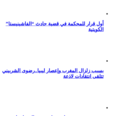
أول قرار للمحكمة في قضية حادث “الفاشينيستا”
الكويتية
بسبب زلزال المغرب وإعصار ليبيا..رضوى الشربيني
تتلقى انتقادات لاذعة