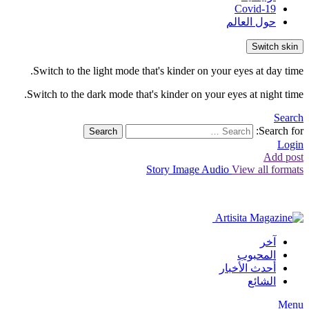
Covid-19
حول العالم
Switch skin
Switch to the light mode that's kinder on your eyes at day time.
Switch to the dark mode that's kinder on your eyes at night time.
Search
Search for:
Search
Login
Add post
Story
Image
Audio
View all formats
آخر
المحبوب
أحدث الأخبار
الشائع
Menu