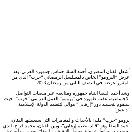
أشعل الفنان المصري، أحمد السقا حماس جمهوره العربي، بعد
عرض “البرومو” الخاص بالمسلسل الرمضاني “حرب” الذي من
المقرر عرضه في النصف الثاني من رمضان 2023.
وشد أحمد السقا انتباه جمهوره ومتابعيه عبر منصات التواصل
الاجتماعية، عقب ظهوره في “برومو” العمل الدرامي “حرب”، حيث
سيقوم بتجسيد دور “إرهابي” موالي لتنظيم الدولة الإسلامية
“داعش”.
برومو “حرب” مليئ بالأحداث والمغامرات التي سيعيشها الفنان،
أحمد السقا وهو “قائد تنظيم إرهابي”، وبين الفنان، محمد فراج، الذي
يجسد دور ضابط شرطة، يحاول الإيقاع بـ”السقا”، بحسب ما جاء في