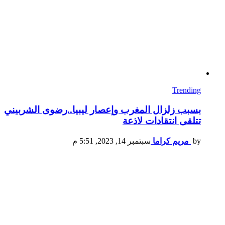
Trending
بسبب زلزال المغرب وإعصار ليبيا..رضوى الشربيني
تتلقى انتقادات لاذعة
by
مريم كراما
سبتمبر 14, 2023, 5:51 م