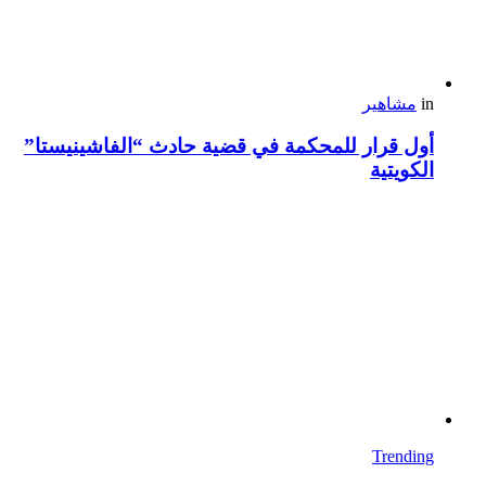
in
مشاهير
أول قرار للمحكمة في قضية حادث “الفاشينيستا”
الكويتية
Trending