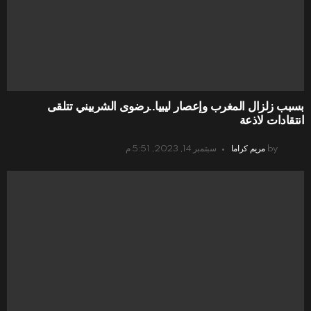
بسبب زلزال المغرب وإعصار ليبيا..رضوى الشربيني تتلقى
انتقادات لاذعة
by
مريم كراما
سبتمبر 14, 2023, 5:51 م