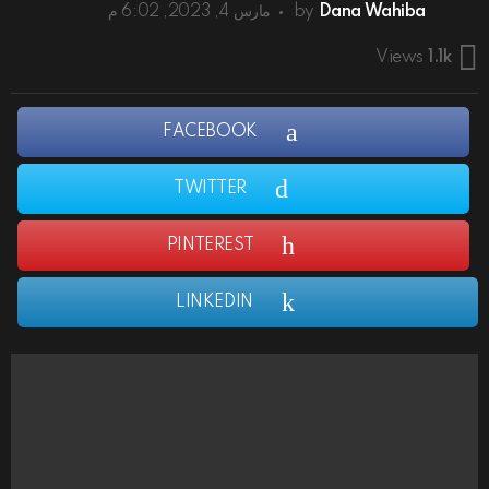
Dana Wahiba
by
مارس 4, 2023, 6:02 م
Views
1.1k
FACEBOOK
TWITTER
PINTEREST
LINKEDIN