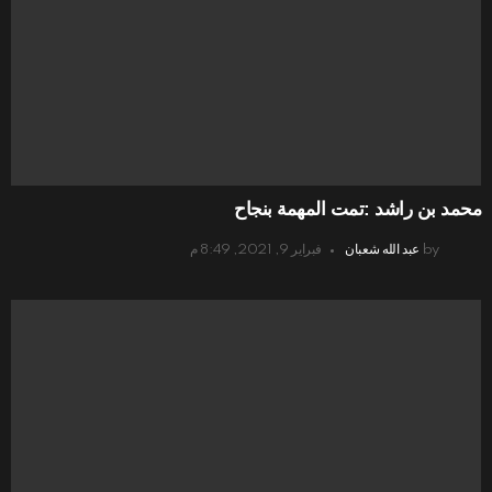
محمد بن راشد :تمت المهمة بنجاح
by
عبد الله شعبان
فبراير 9, 2021, 8:49 م