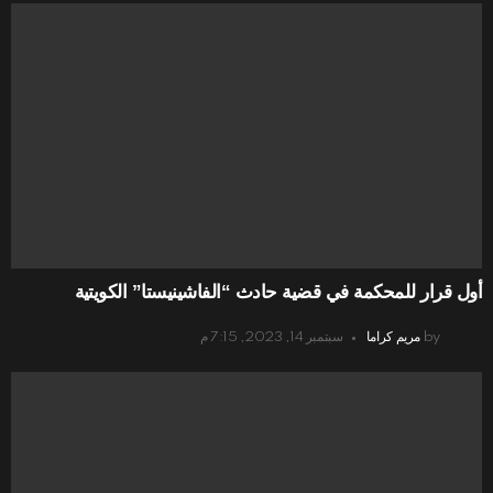
أول قرار للمحكمة في قضية حادث “الفاشينيستا” الكويتية
by
مريم كراما
سبتمبر 14, 2023, 7:15 م