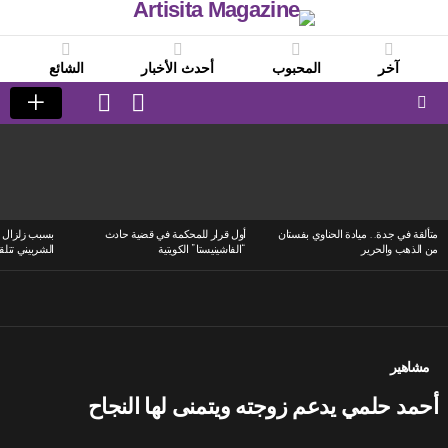
آخر
المحبوب
أحدث الأخبار
الشائع
LOGIN
SWITCH
SKIN
Menu
LATEST
STORIES
متألقة في جدة.. ميادة الحناوي بفستان
أول قرار للمحكمة في قضية حادث
بسبب زلزال ا
من الذهب والحرير
“الفاشينيستا” الكويتية
الشربيني تتلق
مشاهير
أحمد حلمي يدعم زوجته ويتمنى لها النجاح