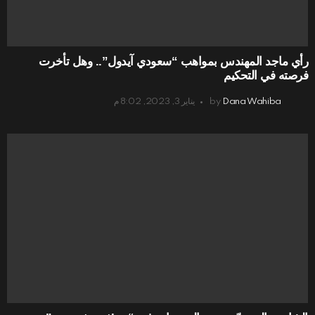
رأي ماجد المهندس بمواهب “سعودي آيدول”.. وهل تأخرت
فرصته في التحكيم
Dana Wahiba
by
يناير 3, 2023, 8:02 م