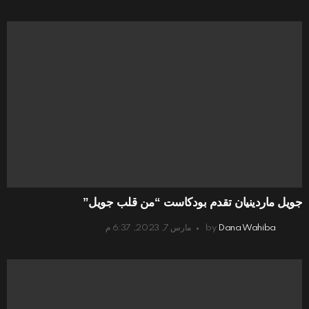
جويل ماردينيان تقدم بودكاست “من قلب جويل”
Dana Wahiba
by
مارس 7, 2023, 6:37 م