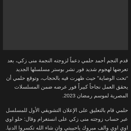
قدم النجم أحمد حلمي دعماً لزوجته النجمة منى زكي، بعد
تعرضها لهجوم شديد فور نشر بوستر مسلسلها الجديد
“تحت الوصاية” حيث ظهرت فيه بالحجاب، وتوقع حلمي أن
يحقق العمل نجاحاً كبيراً فور عرضه ضمن المسلسلات
المصرية لموسم رمضان 2023.
حلمي قام بالتعليق على الإعلان التشويقي الأول للمسلسل
عبر حساب زوجته منى زكي على انستغرام وقال: حلو اوي
اوي اوي والف مبروك ياحبيبتي وان شاء الله تكسروا الدنيا.