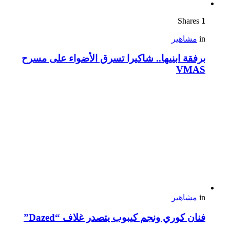
Shares
1
in
مشاهير
برفقة ابنيها.. شاكيرا تسرق الأضواء على مسرح
VMAS
in
مشاهير
فنان كوري ونجم كيبوب يتصدر غلاف “Dazed”