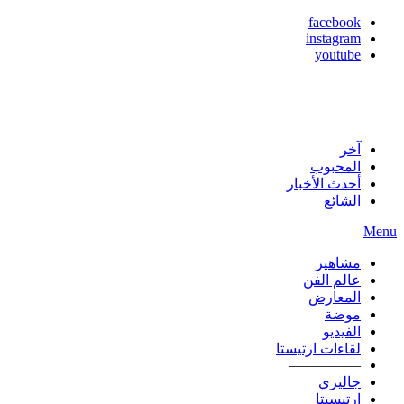
facebook
instagram
youtube
آخر
المحبوب
أحدث الأخبار
الشائع
Menu
مشاهير
عالم الفن
المعارض
موضة
الفيديو
لقاءات ارتيستا
—————
جاليري
ارتيسيتا