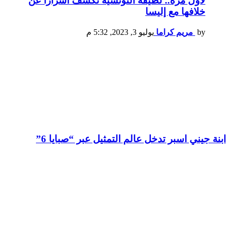
لأول مرة.. لطيفة التونسية تكشف أسرارا عن
خلافها مع إليسا
by
مريم كراما
يوليو 3, 2023, 5:32 م
ابنة جيني اسبر تدخل عالم التمثيل عبر “صبايا 6”