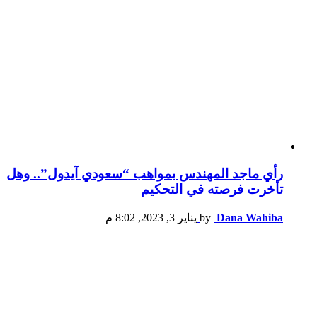
رأي ماجد المهندس بمواهب “سعودي آيدول”.. وهل
تأخرت فرصته في التحكيم
Dana Wahiba
by
يناير 3, 2023, 8:02 م