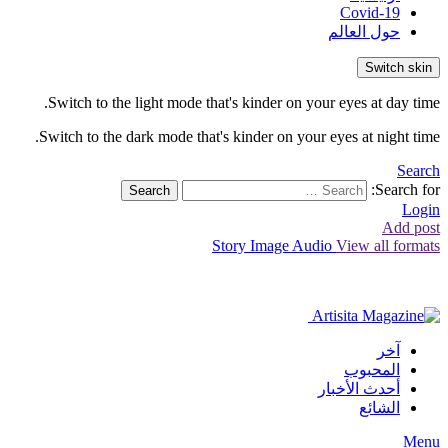
Covid-19
حول العالم
Switch skin
Switch to the light mode that's kinder on your eyes at day time.
Switch to the dark mode that's kinder on your eyes at night time.
Search
Search for:
Search
Login
Add post
Story
Image
Audio
View all formats
آخر
المحبوب
أحدث الأخبار
الشائع
Menu