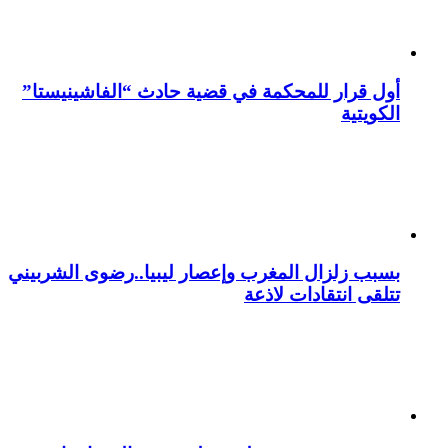
أول قرار للمحكمة في قضية حادث “الفاشينيستا”
الكويتية
بسبب زلزال المغرب وإعصار ليبيا..رضوى الشربيني
تتلقى انتقادات لاذعة