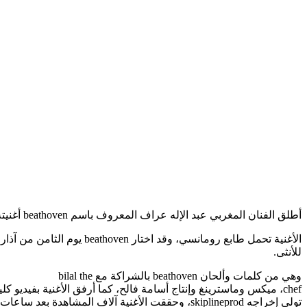
أطلق الفنان المغربي عبد الإله عراف المعروف باسم beathoven أغنيته المنفردة الأولى بعنوان “Lova” عبر قناته الرسمية على يوتيوب.
الأغنية تحمل طابع رومانسي، وقد 
للأنثى.
وهي من كلمات وألحان beathoven بالشراكة مع bilal the
chef، ميكس وماسترينغ وإنتاج أسامة فالح، كما أرفق الأغنية بفيديو كل
تولى إخراجه skiplineprod، وحققت الأغنية آلاف المشاهدة بعد ساعات من إطلاقها.