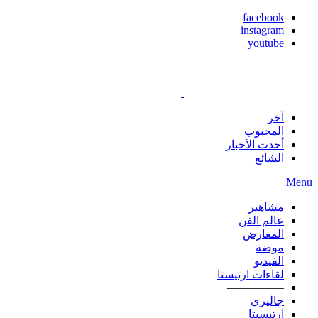
facebook
instagram
youtube
آخر
المحبوب
أحدث الأخبار
الشائع
Menu
مشاهير
عالم الفن
المعارض
موضة
الفيديو
لقاءات ارتيستا
—————
جاليري
ارتيسيتا