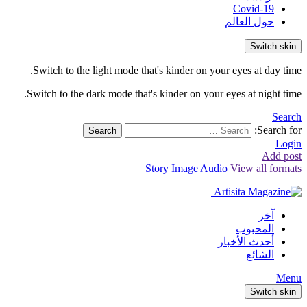
Covid-19
حول العالم
Switch skin
Switch to the light mode that's kinder on your eyes at day time.
Switch to the dark mode that's kinder on your eyes at night time.
Search
Search for:
Search
Login
Add post
Story
Image
Audio
View all formats
آخر
المحبوب
أحدث الأخبار
الشائع
Menu
Switch skin