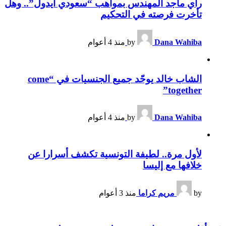
رأي ماجد المهندس بمواهب “سعودي آيدول”.. وهل
تأخرت فرصته في التحكيم
Dana Wahiba
by
منذ 4 أعوام
الشاب خالد يوحّد جميع الجنسيات في “come
together”
Dana Wahiba
by
منذ 4 أعوام
لأول مرة.. لطيفة التونسية تكشف أسرارا عن
خلافها مع إليسا
by
مريم كراما
منذ 3 أعوام