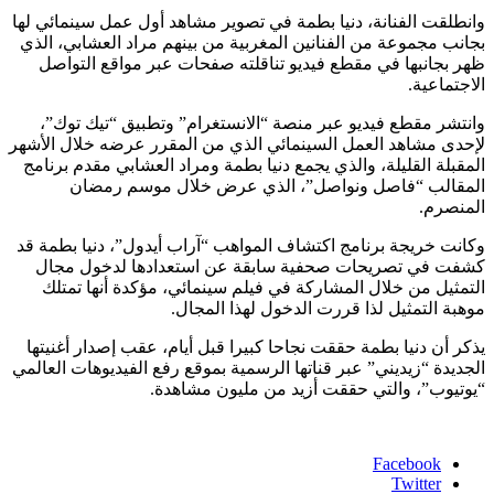
وانطلقت الفنانة، دنيا بطمة في تصوير مشاهد أول عمل سينمائي لها
بجانب مجموعة من الفنانين المغربية من بينهم مراد العشابي، الذي
ظهر بجانبها في مقطع فيديو تناقلته صفحات عبر مواقع التواصل
الاجتماعية.
وانتشر مقطع فيديو عبر منصة “الانستغرام” وتطبيق “تيك توك”،
لإحدى مشاهد العمل السينمائي الذي من المقرر عرضه خلال الأشهر
المقبلة القليلة، والذي يجمع دنيا بطمة ومراد العشابي مقدم برنامج
المقالب “فاصل ونواصل”، الذي عرض خلال موسم رمضان
المنصرم.
وكانت خريجة برنامج اكتشاف المواهب “آراب أيدول”، دنيا بطمة قد
كشفت في تصريحات صحفية سابقة عن استعدادها لدخول مجال
التمثيل من خلال المشاركة في فيلم سينمائي، مؤكدة أنها تمتلك
موهبة التمثيل لذا قررت الدخول لهذا المجال.
يذكر أن دنيا بطمة حققت نجاحا كبيرا قبل أيام، عقب إصدار أغنيتها
الجديدة “زيديني” عبر قناتها الرسمية بموقع رفع الفيديوهات العالمي
“يوتيوب”، والتي حققت أزيد من مليون مشاهدة.
Facebook
Twitter