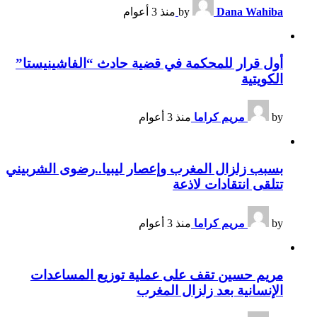
Dana Wahiba
by
منذ 3 أعوام
أول قرار للمحكمة في قضية حادث “الفاشينيستا”
الكويتية
by
مريم كراما
منذ 3 أعوام
بسبب زلزال المغرب وإعصار ليبيا..رضوى الشربيني
تتلقى انتقادات لاذعة
by
مريم كراما
منذ 3 أعوام
مريم حسين تقف على عملية توزيع المساعدات
الإنسانية بعد زلزال المغرب