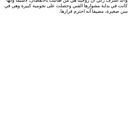
وأكد أشرف زكي أن روجينا هي من طالبت بالانفصال، لاسيما وأنها
كانت في بداية مشوارها الفني وحصلت على نجومية كبيرة وهي في
سن صغيرة، مضيفا أنه احترم قرارها.