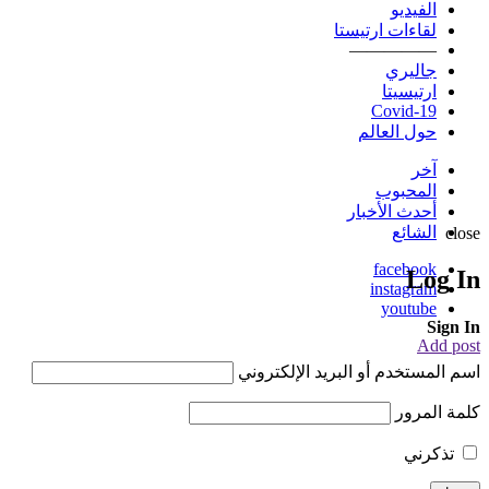
الفيديو
لقاءات ارتيستا
—————
جاليري
ارتيسيتا
Covid-19
حول العالم
آخر
المحبوب
أحدث الأخبار
الشائع
close
facebook
Log In
instagram
youtube
Sign In
Add post
اسم المستخدم أو البريد الإلكتروني
كلمة المرور
تذكرني