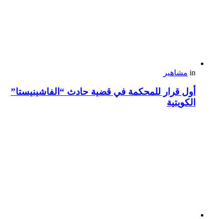
in
مشاهير
أول قرار للمحكمة في قضية حادث “الفاشينيستا”
الكويتية