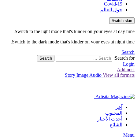
Covid-19
حول العالم
Switch skin
Switch to the light mode that's kinder on your eyes at day time.
Switch to the dark mode that's kinder on your eyes at night time.
Search
Search for:
Search
Login
Add post
Story
Image
Audio
View all formats
آخر
المحبوب
أحدث الأخبار
الشائع
Menu