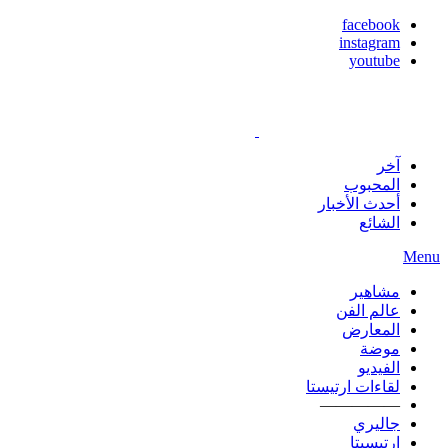
facebook
instagram
youtube
آخر
المحبوب
أحدث الأخبار
الشائع
Menu
مشاهير
عالم الفن
المعارض
موضة
الفيديو
لقاءات ارتيستا
—————
جاليري
ارتيسيتا