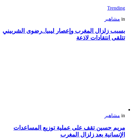
Trending
in
مشاهير
بسبب زلزال المغرب وإعصار ليبيا..رضوى الشربيني
تتلقى انتقادات لاذعة
in
مشاهير
مريم حسين تقف على عملية توزيع المساعدات
الإنسانية بعد زلزال المغرب