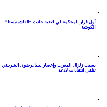
أول قرار للمحكمة في قضية حادث “الفاشينيستا”
الكويتية
بسبب زلزال المغرب وإعصار ليبيا..رضوى الشربيني
تتلقى انتقادات لاذعة