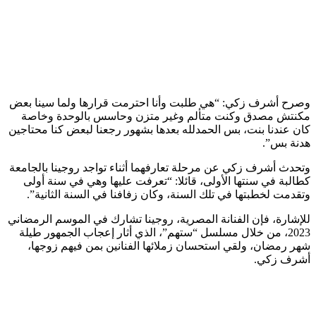
وصرح أشرف زكي: “هي طلبت وأنا احترمت قرارها ولما سينا بعض
مكنتش مصدق وكنت متألم وغير متزن وحاسس بالوحدة وخاصة
كان عندنا بنت، بس الحمدلله بعدها بشهور رجعنا لبعض كنا محتاجين
هدنة بس”.
وتحدث أشرف زكي عن مرحلة تعارفهما أثناء تواجد روجينا بالجامعة
كطالبة في سنتها الأولى، قائلا: “تعرفت عليها وهي في سنة أولى
وتقدمت لخطبتها في تلك السنة، وكان زفافنا في السنة الثانية”.
للإشارة، فإن الفنانة المصرية، روجينا تشارك في الموسم الرمضاني
2023، من خلال مسلسل “ستهم”، الذي أثار إعجاب الجمهور طيلة
شهر رمضان، ولقي استحسان زملائها الفنانين بمن فيهم زوجها،
أشرف زكي.