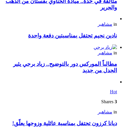
متألقة في جدة.. ميادة الحناوي بفستان من الذهب
والحرير
in
مشاهير
نادين نجيم تحتفل بمناسبتين دفعة واحدة
in
مشاهير
مطالباً الموركس دور بالتوضيح.. زياد برجي يثير
الجدل من جديد
Hot
Shares
3
in
مشاهير
ديانا كرزون تحتفل بمناسبة عائلية وزوجها يعلّق!