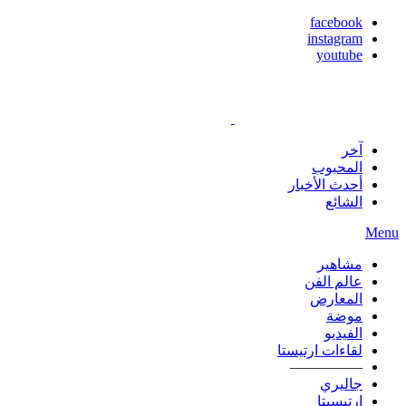
facebook
instagram
youtube
آخر
المحبوب
أحدث الأخبار
الشائع
Menu
مشاهير
عالم الفن
المعارض
موضة
الفيديو
لقاءات ارتيستا
—————
جاليري
ارتيسيتا