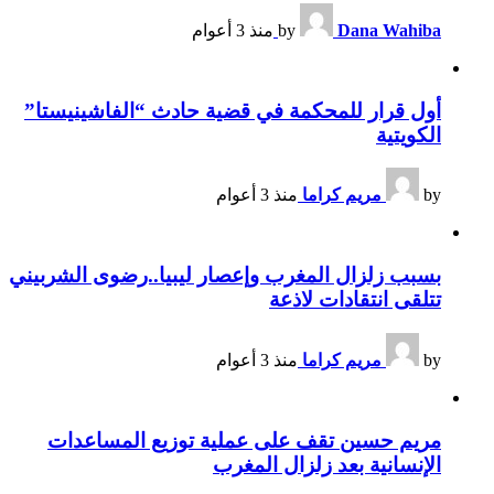
Dana Wahiba
by
منذ 3 أعوام
أول قرار للمحكمة في قضية حادث “الفاشينيستا”
الكويتية
by
مريم كراما
منذ 3 أعوام
بسبب زلزال المغرب وإعصار ليبيا..رضوى الشربيني
تتلقى انتقادات لاذعة
by
مريم كراما
منذ 3 أعوام
مريم حسين تقف على عملية توزيع المساعدات
الإنسانية بعد زلزال المغرب