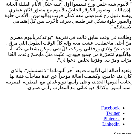
“الألبوم شبه خلص ورح تسمعوا أوّل أغنيه خلال الأيام القليلة الجاية
بإذن الله .. وتصوير الكوڤر الخاصّ بالألبوم مع مصوّر فنّان عبقري
يوسف نبيل رح تشوفوني معه كمان قريب بهاليومين .. الأغاني حلوة
والصور حلوة بشكل غير طبيعي بعرف تأخّرت بس كلً إهتمامي
لاسعادكم”.
وطانت في وقت سابق قالت في تغريدة: “بوعدكم بألبوم مصري
منّ أحلى ماعملت.. عشت معه وإله كلّ الوقت الطّويل اللي مرق..
بعدت عنّ ولادي ورفقاتي وتركت كلّ شي ممكن يشغلني عنّه.. أنا
بهالألبوم مُتحرّرة من جميع قيودي.. غنّيت متلّ مابحلمّ وعدت الغُنا
مرّات ومرّات.. وقرّبنا نخلص ادعوا لي”.
وتعود أصالة إلى الألبومات بعد آخر ألبوماتها “لا تستسلم”، والذي
كان منذ عامين، وكشفت أصالة مؤخراً عن عدة مفاجآت فنية لها
بجانب ألبومها الجديد، وعلى رأسها دويو غنائي مع المطربة المغربية
أسما لمنور، وكذلك ديو غنائي مع المطرب رامي صبري.
Facebook
Twitter
Pinterest
LinkedIn