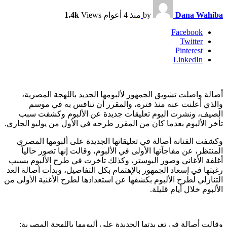
Dana Wahiba
by
منذ 4 أعوام
Views
1.4k
Facebook
Twitter
Pinterest
LinkedIn
أصالة واصلت تشويق الجمهور لألبومها الجديد باللهجة المصرية،
والذي أعلنت عنه منذ فترة، والمقرر أن تنافس به في موسم
الصيف، ونشرت اليوم تعليقات جديدة عن الألبوم وكشفت سبب
تأخر الألبوم بعدما كان من المقرر طرحه في الأول من يوليو الجاري.
وكشفت الفنانة أصالة في تعليقاتها الجديدة على ألبومها المصري
المنتظر، عن مفاجآتها الأولى في الألبوم، وقالت إنها تصور حالياً
أغلفة الأغاني وصور البوستر، وكذلك تأخرت في طرح الألبوم بسبب
رغبتها في إسعاد الجمهور بالإهتمام بكل التفاصيل، وبدأت أصالة العد
التنازلي لطرح الألبوم بكشفها عن استعدادها لطرح الأغنية الأولى من
الألبوم خلال أيام قليلة.
وقالت أصالة في تغريدتها الجديدة على ألبومها باللهجة المصرية: