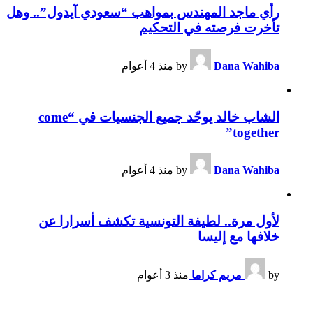
رأي ماجد المهندس بمواهب “سعودي آيدول”.. وهل
تأخرت فرصته في التحكيم
Dana Wahiba
by
منذ 4 أعوام
الشاب خالد يوحّد جميع الجنسيات في “come
together”
Dana Wahiba
by
منذ 4 أعوام
لأول مرة.. لطيفة التونسية تكشف أسرارا عن
خلافها مع إليسا
by
مريم كراما
منذ 3 أعوام