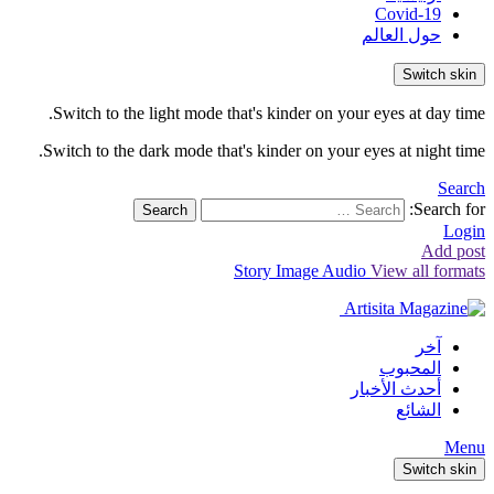
Covid-19
حول العالم
Switch skin
Switch to the light mode that's kinder on your eyes at day time.
Switch to the dark mode that's kinder on your eyes at night time.
Search
Search for:
Search
Login
Add post
Story
Image
Audio
View all formats
آخر
المحبوب
أحدث الأخبار
الشائع
Menu
Switch skin