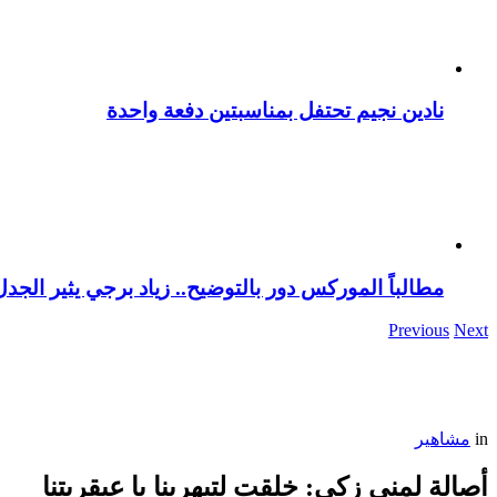
نادين نجيم تحتفل بمناسبتين دفعة واحدة
مطالباً الموركس دور بالتوضيح.. زياد برجي يثير الجد
Previous
Next
in
مشاهير
أصالة لمنى زكي: خلقت لتبهرينا يا عبقريتنا