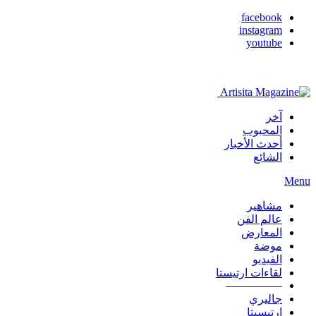
facebook
instagram
youtube
آخر
المحبوب
أحدث الأخبار
الشائع
Menu
مشاهير
عالم الفن
المعارض
موضة
الفيديو
لقاءات ارتيستا
—————
جاليري
ارتيسيتا