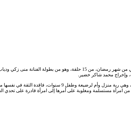
ويتكون مسلسل “تحت الوصاية”، الذي انطلق عرضه في النصف الثاني من شهر رمضان
، وإخراج محمد شاكر خضير.
وتدور أحداث المسلسل حول شخصية “حنان”. التي تجسدها منى زكي، وه
 من امرأة مستسلمة ومغلوبة على أمرها إلى امرأة قادرة على تحدي الج