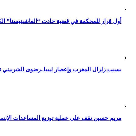
أول قرار للمحكمة في قضية حادث “الفاشينيستا” الكو
بسبب زلزال المغرب وإعصار ليبيا..رضوى الشربيني تت
مريم حسين تقف على عملية توزيع المساعدات الإنسان