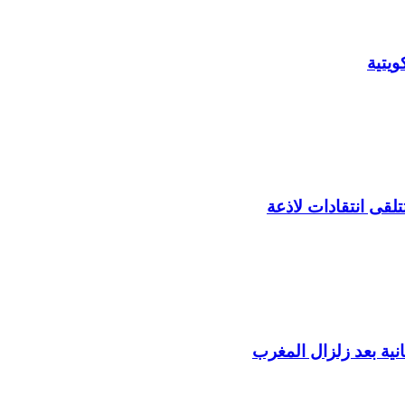
يتية
لقى انتقادات لاذعة
ية بعد زلزال المغرب