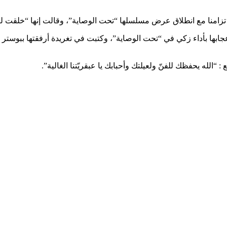
تزامنا مع انطلاق عرض مسلسلها “تحت الوصاية”، وقالت إنها “خلقت لتب
عجابها بأداء زكي في “تحت الوصاية”، وكتبت في تغريدة أرفقتها ببوس
الله يحفظك للفنّ ولعيلتك وأحبابك يا عبقريّتنا الغالية”.