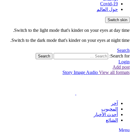
Covid-19
حول العالم
Switch skin
Switch to the light mode that's kinder on your eyes at day time.
Switch to the dark mode that's kinder on your eyes at night time.
Search
Search for:
Search
Login
Add post
Story
Image
Audio
View all formats
آخر
المحبوب
أحدث الأخبار
الشائع
Menu