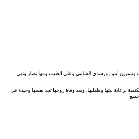
، من 15 حلقة، وهو من بطولة الفنانة منى زكي ودياب ونسرين أمين ورشدى الشامي وعلى الطيب ومها نصار ونهى
ي ربة منزل وأم لرضيعة وطفل 9 سنوات، فاقدة الثقة في نفسها مكتفية برعاية بيتها وطفليها، وبعد وفاة زوجها تجد نفسها وحيدة في
ميع.