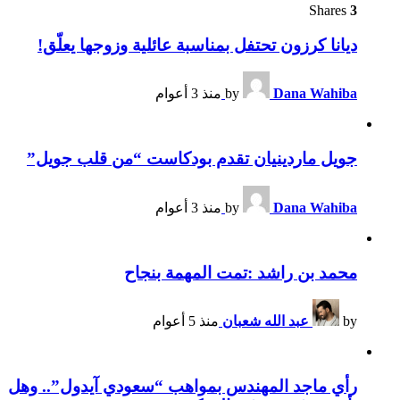
Shares
3
ديانا كرزون تحتفل بمناسبة عائلية وزوجها يعلّق!
Dana Wahiba
by
منذ 3 أعوام
جويل ماردينيان تقدم بودكاست “من قلب جويل”
Dana Wahiba
by
منذ 3 أعوام
محمد بن راشد :تمت المهمة بنجاح
by
عبد الله شعبان
منذ 5 أعوام
رأي ماجد المهندس بمواهب “سعودي آيدول”.. وهل