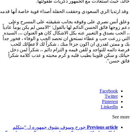
خالد، حيث استعادت مع الجمهور ذكريات طفولتها.
وقد ارتديا الزي السعودي وحققت الحفلة أصداء قوية خاصة أنها قدمت أب
وعلق أنس نصري على وقوفه بجانب شقيقته على المسرح وعلى
دعم زوجها فائق الحسن الدائم لها بالقول: “الامس لم يكن يوماً عادياً
،، الحب بصدق و التعبير عنه بكل الاشكال كان هو العنوان ،،، السيده
التي زرعت حب و عطاء تستحق ان تحصد الحب و الوفاء ، فخور جداً
بك و ممتن لقدري ان اكون جزءاً منك ، شكراً لك لاعطائك للحب
فرصة دائمه للتواجد و للفن قيمه و التزام دائم ،، شكراً لمن دخل
حياتك و سكن قلوبنا بطيب قلبه و كرم محبته و عذب كلامه شكراً
فائق حسن”.
Facebook
Twitter
Pinterest
LinkedIn
See more
Previous article
جورج وسوف يشوق جمهوره ل “بيتكلم