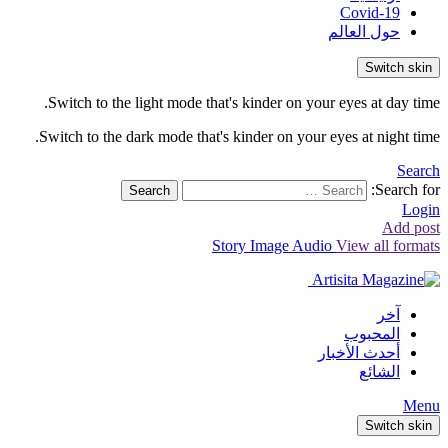
Covid-19
حول العالم
Switch skin
Switch to the light mode that's kinder on your eyes at day time.
Switch to the dark mode that's kinder on your eyes at night time.
Search
Search for:
Search
Login
Add post
Story
Image
Audio
View all formats
آخر
المحبوب
أحدث الأخبار
الشائع
Menu
Switch skin