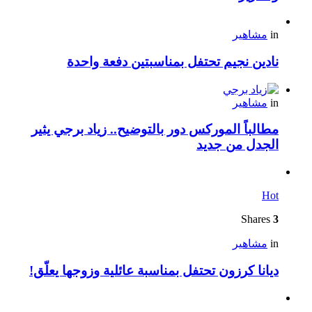
in
مشاهير
نادين نجيم تحتفل بمناسبتين دفعة واحدة
in
مشاهير
مطالباً الموركس دور بالتوضيح.. زياد برجي يثير
الجدل من جديد
Hot
Shares
3
in
مشاهير
ديانا كرزون تحتفل بمناسبة عائلية وزوجها يعلّق!