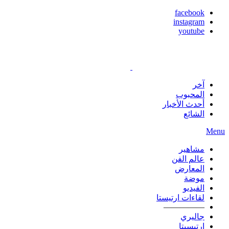
facebook
instagram
youtube
آخر
المحبوب
أحدث الأخبار
الشائع
Menu
مشاهير
عالم الفن
المعارض
موضة
الفيديو
لقاءات ارتيستا
—————
جاليري
ارتيسيتا