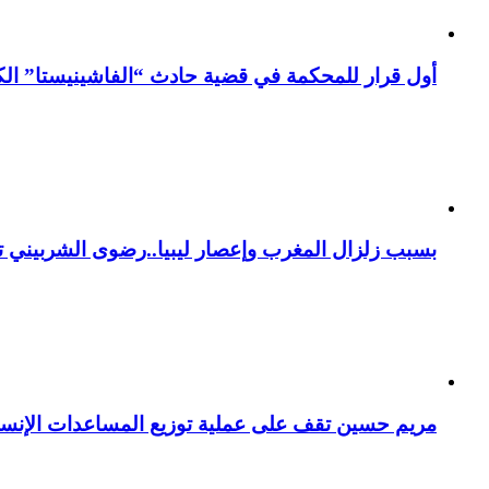
أول قرار للمحكمة في قضية حادث “الفاشينيستا” الكو
بسبب زلزال المغرب وإعصار ليبيا..رضوى الشربيني تت
مريم حسين تقف على عملية توزيع المساعدات الإنسان