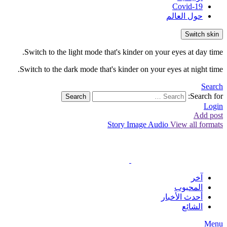
Covid-19
حول العالم
Switch skin
Switch to the light mode that's kinder on your eyes at day time.
Switch to the dark mode that's kinder on your eyes at night time.
Search
Search for:
Search
Login
Add post
Story
Image
Audio
View all formats
آخر
المحبوب
أحدث الأخبار
الشائع
Menu