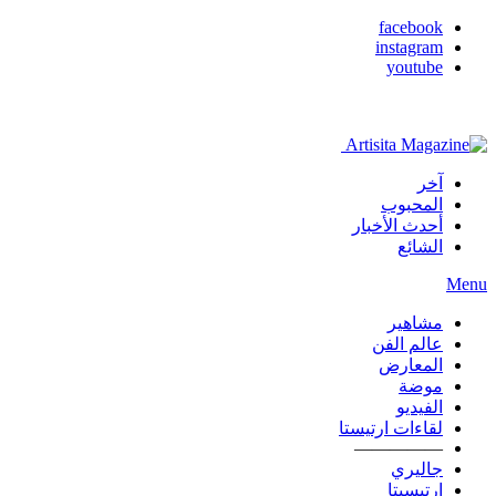
facebook
instagram
youtube
آخر
المحبوب
أحدث الأخبار
الشائع
Menu
مشاهير
عالم الفن
المعارض
موضة
الفيديو
لقاءات ارتيستا
—————
جاليري
ارتيسيتا