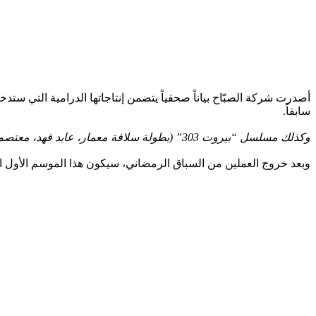
أصدرت شركة الصبّاح بياناً صحفياً يتضمن إنتاجاتها الدرامية التي
سابقاً.
وكذلك مسلسل “بيروت 303” (بطولة سلافة معمار، عابد فهد، معتصم النهار ونادين الراسي) المؤلف من 15 حلقة، والذي كان من المفترض عرضه في النصف الثاني من شهر رمضان.
وبعد خروج العملين من السباق الرمضاني، سيكون هذا الموسم الأول الذ