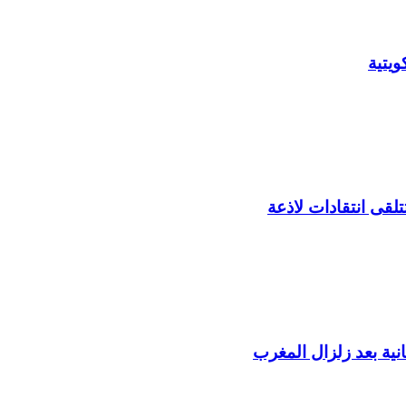
يتية
لقى انتقادات لاذعة
ية بعد زلزال المغرب