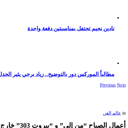
نادين نجيم تحتفل بمناسبتين دفعة واحدة
مطالباً الموركس دور بالتوضيح.. زياد برجي يثير الجد
Previous
Next
in
عالم الفن
أعمال الصباح “من إلى” و “بيروت 303” خارج السباق الرمضاني