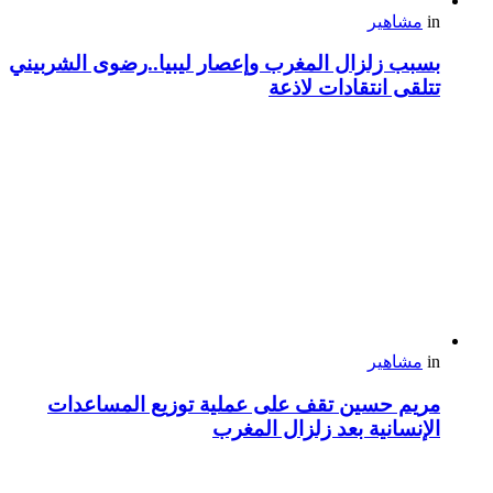
in
مشاهير
بسبب زلزال المغرب وإعصار ليبيا..رضوى الشربيني
تتلقى انتقادات لاذعة
in
مشاهير
مريم حسين تقف على عملية توزيع المساعدات
الإنسانية بعد زلزال المغرب