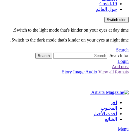
Covid-19
حول العالم
Switch skin
Switch to the light mode that's kinder on your eyes at day time.
Switch to the dark mode that's kinder on your eyes at night time.
Search
Search for:
Search
Login
Add post
Story
Image
Audio
View all formats
آخر
المحبوب
أحدث الأخبار
الشائع
Menu