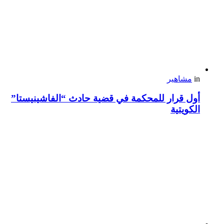
in
مشاهير
أول قرار للمحكمة في قضية حادث “الفاشينيستا”
الكويتية