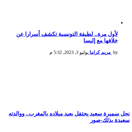
لأول مرة.. لطيفة التونسية تكشف أسرارا عن
خلافها مع إليسا
by
مريم كراما
يوليو 3, 2023, 5:32 م
نجل سميرة سعيد يحتفل بعيد ميلاده بالمغرب.. ووالدته
سعيدة بذلك-صور