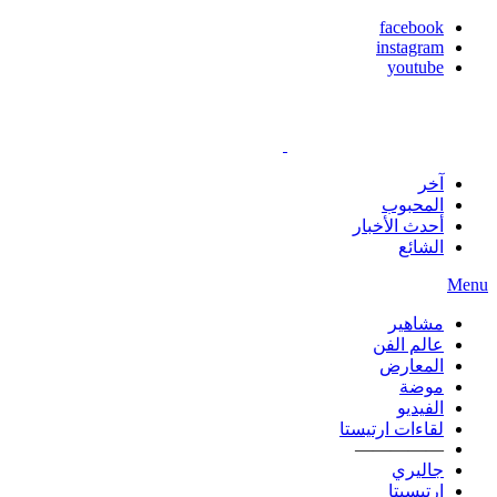
facebook
instagram
youtube
آخر
المحبوب
أحدث الأخبار
الشائع
Menu
مشاهير
عالم الفن
المعارض
موضة
الفيديو
لقاءات ارتيستا
—————
جاليري
ارتيسيتا