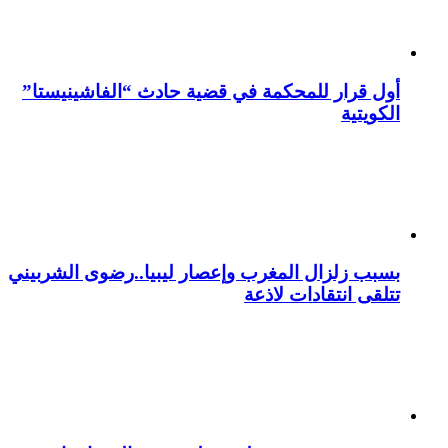
أول قرار للمحكمة في قضية حادث “الفاشينيستا”
الكويتية
بسبب زلزال المغرب وإعصار ليبيا..رضوى الشربيني
تتلقى انتقادات لاذعة