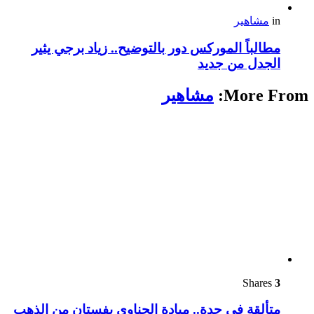
in
مشاهير
مطالباً الموركس دور بالتوضيح.. زياد برجي يثير
الجدل من جديد
More From:
مشاهير
Shares
3
متألقة في جدة.. ميادة الحناوي بفستان من الذهب