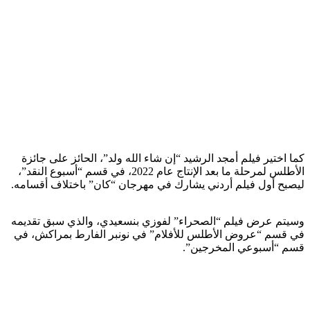
كما اختير فيلم أمجد الرشيد “إن شاء الله ولد”، الحائز على جائزة
الأطلس لمرحلة ما بعد الإنتاج عام 2022، في قسم “أسبوع النقد”،
ليصبح أول فيلم أردني يشارك في مهرجان “كان” باختلاف أقسامه.
وسيتم عرض فيلم “الصحراء” لفوزي بنسعيدي، والذي سبق تقديمه
في قسم “عروض الأطلس للأفلام” في نونبر الفارط بمراكش، في
قسم “أسبوعي المخرجين”.