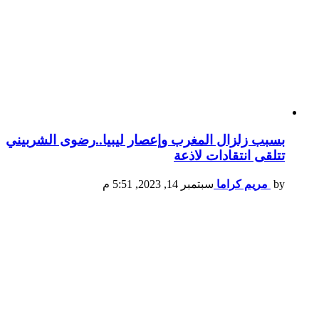
بسبب زلزال المغرب وإعصار ليبيا..رضوى الشربيني
تتلقى انتقادات لاذعة
by
مريم كراما
سبتمبر 14, 2023, 5:51 م