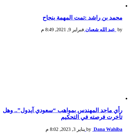
محمد بن راشد :تمت المهمة بنجاح
by
عبد الله شعبان
فبراير 9, 2021, 8:49 م
رأي ماجد المهندس بمواهب “سعودي آيدول”.. وهل
تأخرت فرصته في التحكيم
Dana Wahiba
by
يناير 3, 2023, 8:02 م