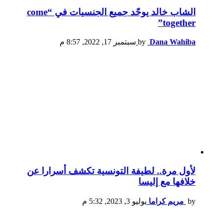
الشاب خالد يوحّد جميع الجنسيات في “come
together”
Dana Wahiba
by
سبتمبر 17, 2022, 8:57 م
لأول مرة.. لطيفة التونسية تكشف أسرارا عن
خلافها مع إليسا
by
مريم كراما
يوليو 3, 2023, 5:32 م