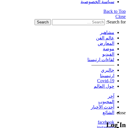
سياسة الخصوصية
Back to Top
Close
Search for:
Search
مشاهير
عالم الفن
المعارض
موضة
الفيديو
لقاءات ارتيستا
—————
جاليري
ارتيسيتا
Covid-19
حول العالم
آخر
المحبوب
أحدث الأخبار
الشائع
close
facebook
Log In
instagram