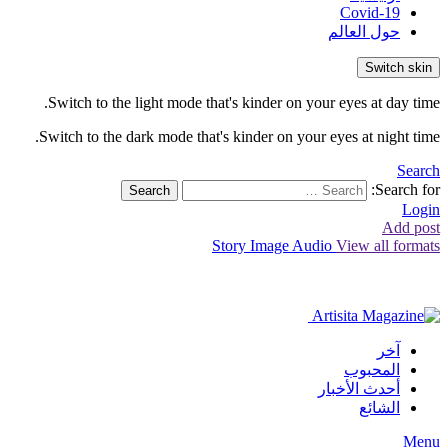
Covid-19
حول العالم
Switch skin
Switch to the light mode that's kinder on your eyes at day time.
Switch to the dark mode that's kinder on your eyes at night time.
Search
Search for:
Search
Login
Add post
Story
Image
Audio
View all formats
آخر
المحبوب
أحدث الأخبار
الشائع
Menu