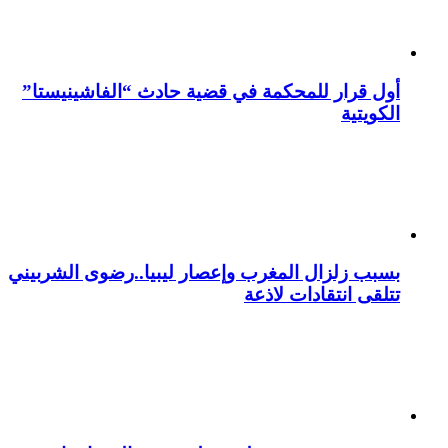
أول قرار للمحكمة في قضية حادث “الفاشينيستا”
الكويتية
بسبب زلزال المغرب وإعصار ليبيا..رضوى الشربيني
تتلقى انتقادات لاذعة