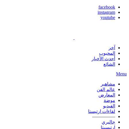
facebook
instagram
youtube
آخر
المحبوب
أحدث الأخبار
الشائع
Menu
مشاهير
عالم الفن
المعارض
موضة
الفيديو
لقاءات ارتيستا
—————
جاليري
ارتيسيتا