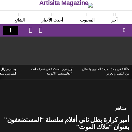
آخر
المحبوب
أحدث الأخبار
الشائع
LOGIN
SWITCH
SKIN
Menu
LATEST
STORIES
متألقة في جدة.. ميادة الحناوي بفستان
أول قرار للمحكمة في قضية حادث
بسبب زلزال ا
من الذهب والحرير
“الفاشينيستا” الكويتية
الشربيني تتلق
مشاهير
أمير كرارة بطل ثاني أفلام سلسلة “المستضعفون”
بعنوان “ملاك الموت”