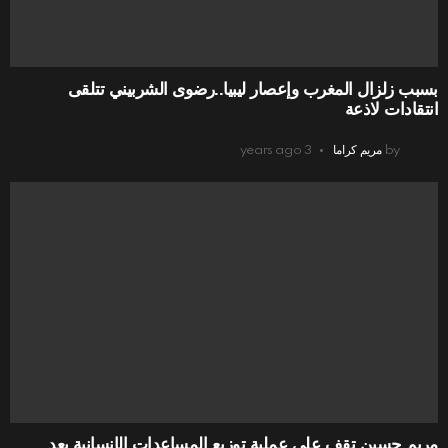
بسبب زلزال المغرب وإعصار ليبيا..رضوى الشربيني تتلقى
انتقادات لاذعة
by
مريم كراما
3 years ago
مريم حسين تقف على عملية توزيع المساعدات الإنسانية بعد