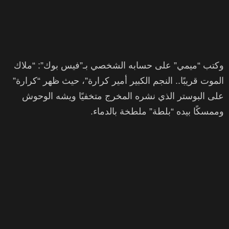
وكتب “ميمي” على حسابه الشخصي بـ”فيس بوك”: “ملاك
الموت قريبًا.. النجم الكبير أمير كرارة”، حيث ظهر “كرارة”
على البوستر الذي نشره المخرج متخفيًا ويشه الوحوش
وممسكًا بيده “بلطة” ملطخة بالدماء.