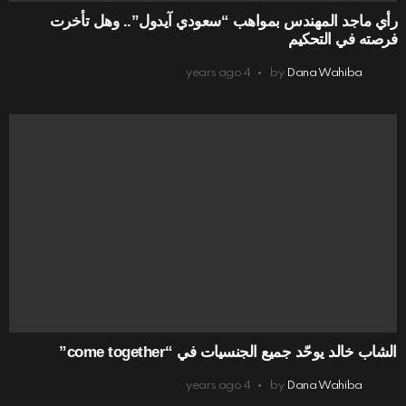
رأي ماجد المهندس بمواهب “سعودي آيدول”.. وهل تأخرت
فرصته في التحكيم
4 years ago
by
Dana Wahiba
الشاب خالد يوحّد جميع الجنسيات في “come together”
4 years ago
by
Dana Wahiba