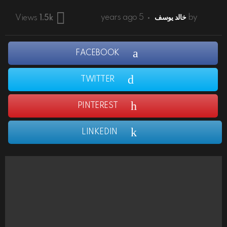
by
خالد يوسف
5 years ago
Views
1.5k
FACEBOOK
TWITTER
PINTEREST
LINKEDIN