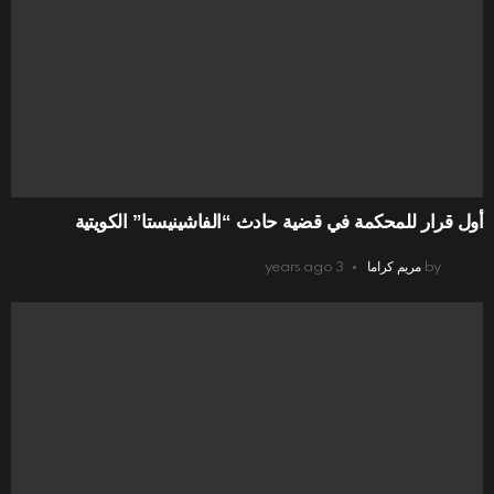
أول قرار للمحكمة في قضية حادث “الفاشينيستا” الكويتية
by
مريم كراما
3 years ago