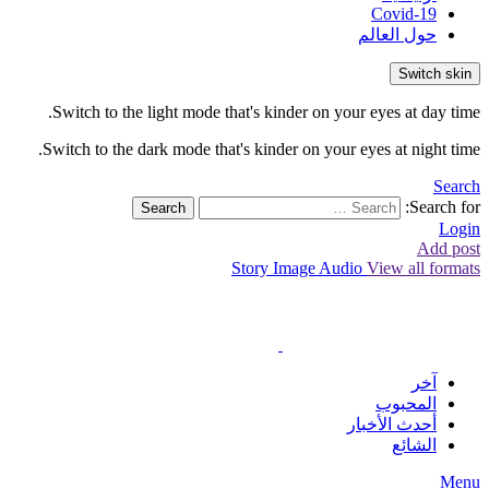
Covid-19
حول العالم
Switch skin
Switch to the light mode that's kinder on your eyes at day time.
Switch to the dark mode that's kinder on your eyes at night time.
Search
Search for:
Search
Login
Add post
Story
Image
Audio
View all formats
آخر
المحبوب
أحدث الأخبار
الشائع
Menu