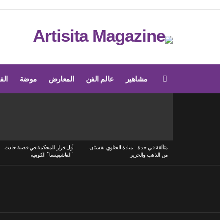
مشاهير
عالم الفن
المعارض
موضة
الف
Menu
LATEST
STORIES
متألقة في جدة.. ميادة الحناوي بفستان
أول قرار للمحكمة في قضية حادث
من الذهب والحرير
“الفاشينيستا” الكويتية