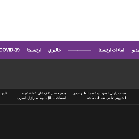
يديو
لقاءات ارتيستا
—————
جاليري
ارتيسيتا
COVID-19
بسبب زلزال المغرب وإعصار ليبيا..رضوى
مريم حسين تقف على عملية توزيع
نادين 
الشربيني تتلقى انتقادات لاذعة
المساعدات الإنسانية بعد زلزال المغرب