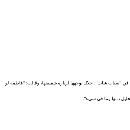
ل الجاري عبر مقطع مصور وثقته على حسابها في “سناب شات”، خلال توجهها لزيارة شقيقتها، وقالت: “فاطمة لو
حليل دمها وما في شيء”.