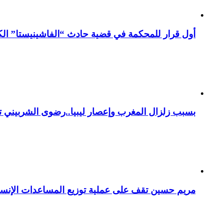
أول قرار للمحكمة في قضية حادث “الفاشينيستا” الكو
بسبب زلزال المغرب وإعصار ليبيا..رضوى الشربيني تت
مريم حسين تقف على عملية توزيع المساعدات الإنسان