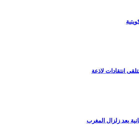
يتية
لقى انتقادات لاذعة
ية بعد زلزال المغرب