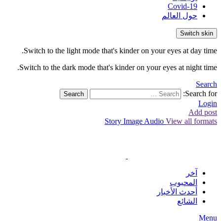
Covid-19
حول العالم
Switch skin
Switch to the light mode that's kinder on your eyes at day time.
Switch to the dark mode that's kinder on your eyes at night time.
Search
Search for:
Search
Login
Add post
Story
Image
Audio
View all formats
آخر
المحبوب
أحدث الأخبار
الشائع
Menu