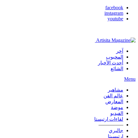
facebook
instagram
youtube
آخر
المحبوب
أحدث الأخبار
الشائع
Menu
مشاهير
عالم الفن
المعارض
موضة
الفيديو
لقاءات ارتيستا
—————
جاليري
ارتيسيتا