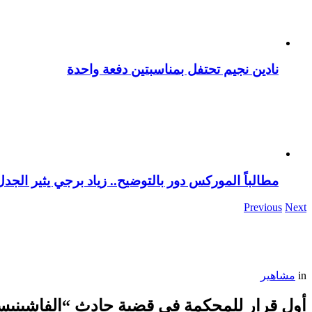
نادين نجيم تحتفل بمناسبتين دفعة واحدة
مطالباً الموركس دور بالتوضيح.. زياد برجي يثير الجد
Previous
Next
in
مشاهير
أول قرار للمحكمة في قضية حادث “الفاشينيستا