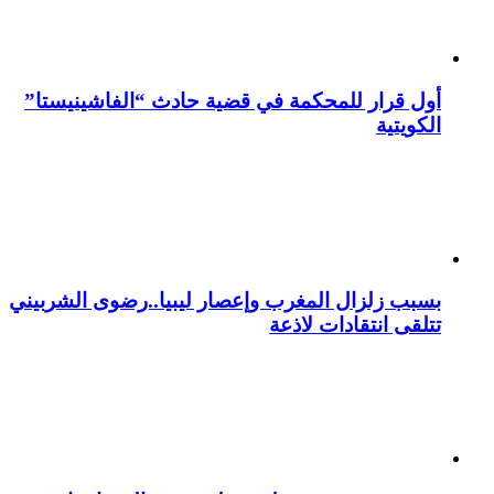
أول قرار للمحكمة في قضية حادث “الفاشينيستا”
الكويتية
بسبب زلزال المغرب وإعصار ليبيا..رضوى الشربيني
تتلقى انتقادات لاذعة