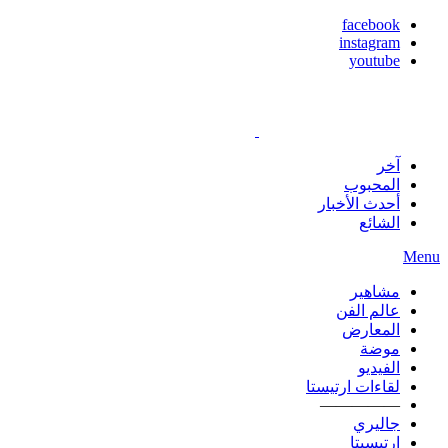
facebook
instagram
youtube
آخر
المحبوب
أحدث الأخبار
الشائع
Menu
مشاهير
عالم الفن
المعارض
موضة
الفيديو
لقاءات ارتيستا
—————
جاليري
ارتيسيتا