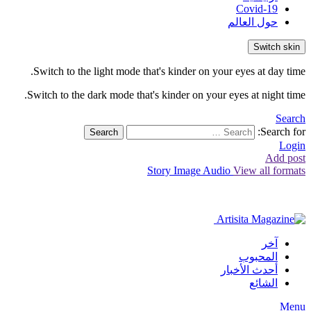
Covid-19
حول العالم
Switch skin
Switch to the light mode that's kinder on your eyes at day time.
Switch to the dark mode that's kinder on your eyes at night time.
Search
Search for:
Search
Login
Add post
Story
Image
Audio
View all formats
آخر
المحبوب
أحدث الأخبار
الشائع
Menu