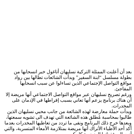
بعد أن أعلنت الممثلة التركية ​نسليهان​ أتاغول خبر انسحابها من
بطولة مسلسل “ابنة السفير” وبدأت الشائعات تطالها بين رواد
مواقع التواصل الإجتماعي الذين تساءلوا عن سبب انسحابها
المفاجئ.
ورغم تصريح نسليهان عبر مواقع التواصل الاجتماعي أنها مريضة إلا
أن هناك برنامج يزعم أنها تعاني بسبب إفراطها في الإدمان على
المخدرات.
وبدأت حملة معارضة لهذه الشائعة من جانب محبي نسليهان الذين
طالبوا بمحاسبة مُطلق هذه الشائعة التي تهدف الى تشويه سمعتها،
وبعدها خرج ذلك البرنامج ونفى ما تردد من تعاطيها المخدرات بعدما
أكد أحد الأطباء الأتراك أنها مريضة بمتلازمة الأمعاء المتسربة، والتي