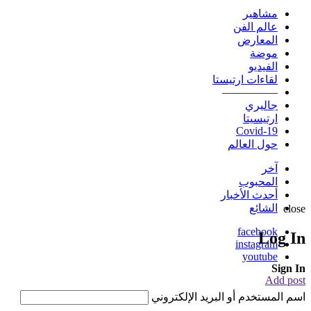
مشاهير
عالم الفن
المعارض
موضة
الفيديو
لقاءات ارتيستا
—————
جاليري
ارتيسيتا
Covid-19
حول العالم
آخر
المحبوب
أحدث الأخبار
الشائع
close
facebook
Log In
instagram
youtube
Sign In
Add post
اسم المستخدم أو البريد الإلكتروني