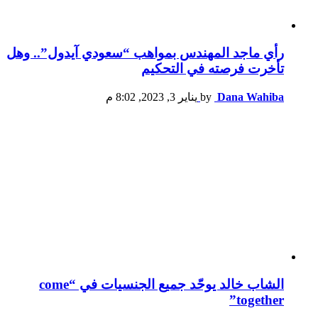
رأي ماجد المهندس بمواهب “سعودي آيدول”.. وهل
تأخرت فرصته في التحكيم
Dana Wahiba
by
يناير 3, 2023, 8:02 م
الشاب خالد يوحّد جميع الجنسيات في “come
together”