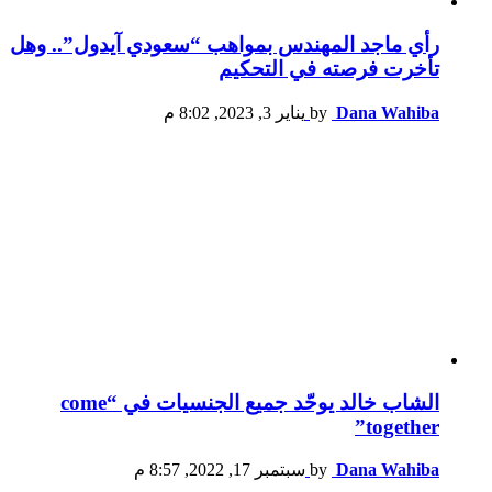
رأي ماجد المهندس بمواهب “سعودي آيدول”.. وهل
تأخرت فرصته في التحكيم
Dana Wahiba
by
يناير 3, 2023, 8:02 م
الشاب خالد يوحّد جميع الجنسيات في “come
together”
Dana Wahiba
by
سبتمبر 17, 2022, 8:57 م