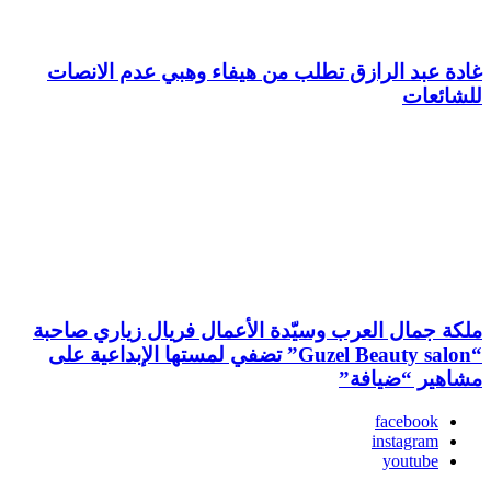
غادة عبد الرازق تطلب من هيفاء وهبي عدم الانصات
للشائعات
ملكة جمال العرب وسيّدة الأعمال فريال زياري صاحبة
“Guzel Beauty salon” تضفي لمستها الإبداعية على
مشاهير “ضيافة”
facebook
instagram
youtube