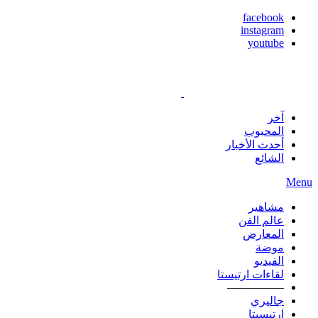
facebook
instagram
youtube
آخر
المحبوب
أحدث الأخبار
الشائع
Menu
مشاهير
عالم الفن
المعارض
موضة
الفيديو
لقاءات ارتيستا
—————
جاليري
ارتيسيتا