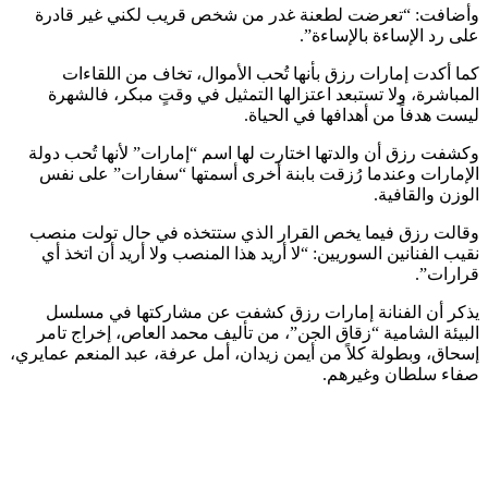
وأضافت: “تعرضت لطعنة غدر من شخص قريب لكني غير قادرة
على رد الإساءة بالإساءة”.
كما أكدت إمارات رزق بأنها تُحب الأموال، تخاف من اللقاءات
المباشرة، ولا تستبعد اعتزالها التمثيل في وقتٍ مبكر، فالشهرة
ليست هدفاً من أهدافها في الحياة.
وكشفت رزق أن والدتها اختارت لها اسم “إمارات” لأنها تُحب دولة
الإمارات وعندما رُزقت بابنة أخرى أسمتها “سفارات” على نفس
الوزن والقافية.
وقالت رزق فيما يخص القرار الذي ستتخذه في حال تولت منصب
نقيب الفنانين السوريين: “لا أريد هذا المنصب ولا أريد أن اتخذ أي
قرارات”.
يذكر أن الفنانة إمارات رزق كشفت عن مشاركتها في مسلسل
البيئة الشامية “زقاق الجن”، من تأليف محمد العاص، إخراج تامر
إسحاق، وبطولة كلاً من أيمن زيدان، أمل عرفة، عبد المنعم عمايري،
صفاء سلطان وغيرهم.