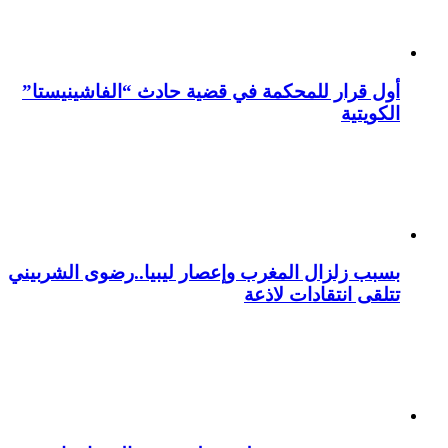
أول قرار للمحكمة في قضية حادث “الفاشينيستا”
الكويتية
بسبب زلزال المغرب وإعصار ليبيا..رضوى الشربيني
تتلقى انتقادات لاذعة