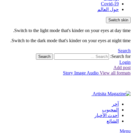
Covid-19
حول العالم
Switch skin
Switch to the light mode that's kinder on your eyes at day time.
Switch to the dark mode that's kinder on your eyes at night time.
Search
Search for:
Search
Login
Add post
Story
Image
Audio
View all formats
آخر
المحبوب
أحدث الأخبار
الشائع
Menu