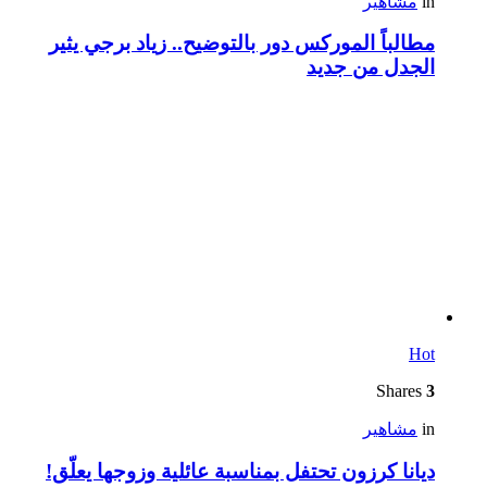
in
مشاهير
مطالباً الموركس دور بالتوضيح.. زياد برجي يثير
الجدل من جديد
Hot
Shares
3
in
مشاهير
ديانا كرزون تحتفل بمناسبة عائلية وزوجها يعلّق!