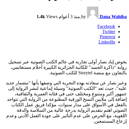
Dana Wahiba
by
منذ 3 أعوام
Views
1.4k
Facebook
Twitter
Pinterest
LinkedIn
يخوض إياد نصار أولى تجاربه في عالم الكتب الصوتية عبر تسجيل
رواية “ذاكرة الجسد” للكاتبة الجزائرية الكبيرة أحلام مستغانمي،
بالتعاون مع منصة Storytel للكتب الصوتية.
وعبر نصار عن سعادته بهذه التجربة التي وصفها بأنها “مضمار جديد
عليه”، حيث تعد “الكتب الصوتية” وسيلة إبداعية لنشر الرواية إلى
جمهور أكبر ومتنوع ومختلف حتى في فئاته العمرية والثقافية،
إضافة إلى ملايين النسخ الورقية المطبوعة من الرواية التي تتواجد
بالفعل في الأسواق على مدار سنوات، مؤكدا فريق عمل الكتاب
الصوتي اهتم بتقديم الرواية بدرجة عالية من السلاسة والدقة
اللغوية، مع الحرص على عدم التأثير على جودة العمل الأدبي وعدم
إزعاج المستمعين.