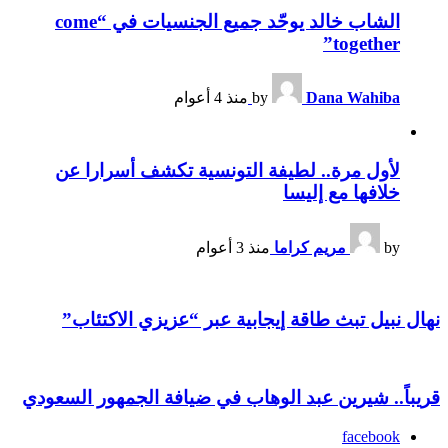
الشاب خالد يوحّد جميع الجنسيات في “come
together”
Dana Wahiba
by
منذ 4 أعوام
لأول مرة.. لطيفة التونسية تكشف أسرارا عن
خلافها مع إليسا
by
مريم كراما
منذ 3 أعوام
نهال نبيل تبث طاقة إيجابية عبر “عزيزي الاكتئاب”
قريباً.. شيرين عبد الوهاب في ضيافة الجمهور السعودي
facebook