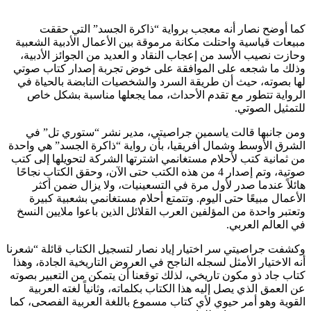
كما أوضح نصار أنه معجب برواية “ذاكرة الجسد” التي حققت
مبيعات قياسية واحتلت مكانة مرموقة بين الأعمال الأدبية الشعبية
وحازت نصيب الأسد من إعجاب النقاد و العديد من الجوائز الأدبية،
وذلك ما شجعه على الموافقة على خوض تجربة إصدار كتاب صوتي
لها بصوته، حيث أن طريقة السرد والشخصيات النابضة بالحياة في
الرواية تتطور مع تقدم الأحداث، مما يجعلها مناسبة بشكل خاص
للتمثيل الصوتي.
ومن جانبها قالت ياسمين جراصيتي، مدير نشر “ستوري تل” في
الشرق الأوسط وشمال أفريقيا، بأن رواية “ذاكرة الجسد” هي واحدة
من ثمانية كتب لأحلام مستغانمي اشترتها الشركة لتحويلها إلى كتب
صوتية، وتم إصدار 4 من هذه الكتب حتى الآن، وحقق الكتاب نجاحًا
هائلاً عندما صدر لأول مرة في التسعينيات، ولا يزال ضمن أكثر
الأعمال مبيعًا حتى اليوم. وتتمتع أحلام مستغانمي بشعبية كبيرة
وتعتبر واحدة من المؤلفين العرب القلائل الذين باعوا ملايين النسخ
في العالم العربي.
وكشفت جراصيتي سر اختيار إياد نصار لتسجيل الكتاب قائلة “شعرنا
أنه الاختيار الأمثل لسجله الناجح في العروض التاريخية الجادة، وهذا
كتاب جاد ذو مكون تاريخي، لذلك توقعنا أن يتمكن من التعبير بصوته
عن العمق الذي يصل إليه هذا الكتاب بكلماته، وثانياً لغته العربية
القوية وهو أمر حيوي لأي كتاب مسموع باللغة العربية الفصحى، كما