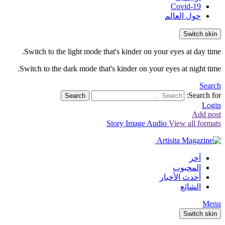
Covid-19
حول العالم
Switch skin
Switch to the light mode that's kinder on your eyes at day time.
Switch to the dark mode that's kinder on your eyes at night time.
Search
Search for:
Search
Login
Add post
Story
Image
Audio
View all formats
آخر
المحبوب
أحدث الأخبار
الشائع
Menu
Switch skin