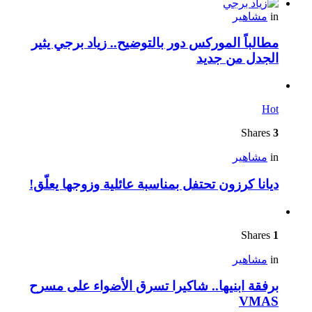
in
مشاهير
مطالباً الموركس دور بالتوضيح.. زياد برجي يثير
الجدل من جديد
Hot
Shares
3
in
مشاهير
ديانا كرزون تحتفل بمناسبة عائلية وزوجها يعلّق!
Shares
1
in
مشاهير
برفقة ابنيها.. شاكيرا تسرق الأضواء على مسرح
VMAS