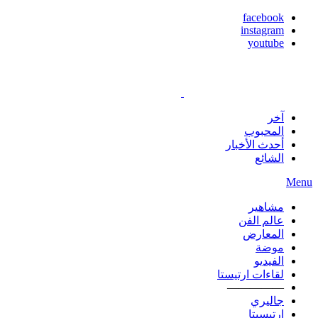
facebook
instagram
youtube
آخر
المحبوب
أحدث الأخبار
الشائع
Menu
مشاهير
عالم الفن
المعارض
موضة
الفيديو
لقاءات ارتيستا
—————
جاليري
ارتيسيتا