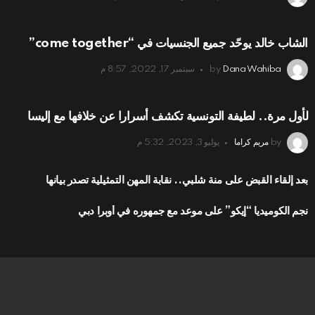
الشاب خالد يوحّد جميع الجنسيات في “come together”
Dana Wahiba
by
سبتمبر 17, 2022, 8:57 م
لأول مرة.. لطيفة التونسية تكشف أسرارا عن خلافها مع إليسا
by
مريم كراما
يوليو 3, 2023, 5:32 م
بعد إلقاء القبض على منة شلبي.. نقابة المهن التمثيلية تصدر بيانها
نجم الكوميديا “إيكو” على موعد مع جمهوره في أوبرا دبي