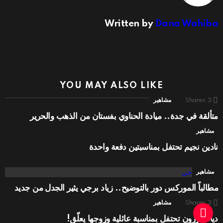
Written by
Dana Wahiba
YOU MAY ALSO LIKE
3
Shares
مشاهير
متألقة في جدة.. ميادة الحناوي بفستان من الذهب والحرير
مشاهير
نادين نجيم تحتفل بمناسبتين دفعة واحدة
مشاهير
مطالباً الموركس دور بالتوضيح.. زياد برجي يثير الجدل من جديد
3
Shares
مشاهير
ديانا كرزون تحتفل بمناسبة عائلية وزوجها يعلّق!