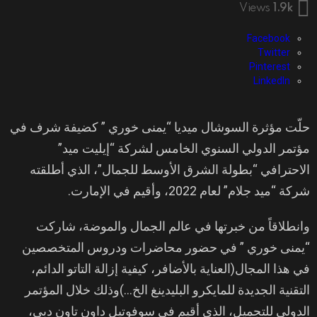
Views
1.9k
Facebook
Twitter
Pinterest
LinkedIn
حلّت مؤثرة السوشال ميديا “يمنى خوري ” كضيفة شرف في
مؤتمر الدولي السنوي الخامس لشركة “إيليت ميد”
الاحترافي “بطولة الشرق الأوسط للجمال”، الذي أطلقته
شركة “ميد جلام” لعام 2022، وأقيم في الإمارت.
وانطلاقاً من خبرتها في عالم الجمال والموضة، شاركت
“يمنى خوري ” في حضور محاضرات ودروس المتخصصين
في هذا المجال(العناية بالأضافر، كيفية إزالة التاتو الدائم،
التقنية الجديدة للمايكرو البليدينغ الخ…)وذلك خلال المؤتمر
الدولي للتجميل، الذي أقيم في سوفوتيل داون تاون دبي،