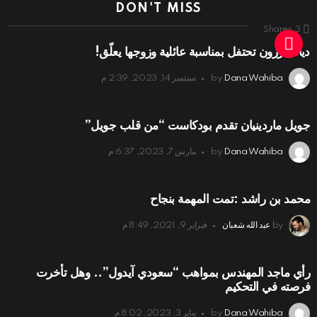
DON'T MISS
Shares
3
ديانا كرزون تحتفل بمناسبة عائلية وزوجها يعلّق!
Dana Wahiba
by
سبتمبر 14, 2023, 2:39 م
جويل ماردينيان تقدم بودكاست “من قلب جويل”
Dana Wahiba
by
مارس 7, 2023, 6:37 م
محمد بن راشد :تمت المهمة بنجاح
by
عبد الله شعبان
فبراير 9, 2021, 8:49 م
رأي ماجد المهندس بمواهب “سعودي آيدول”.. وهل تأخرت
فرصته في التحكيم
Dana Wahiba
by
يناير 3, 2023, 8:02 م