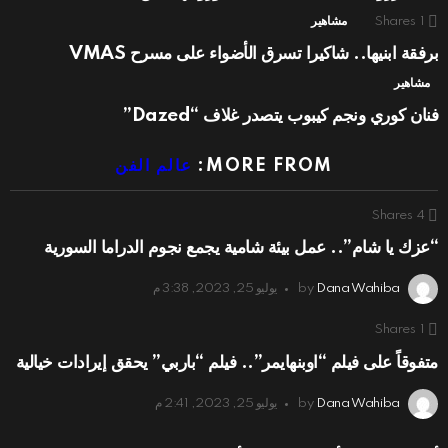
1
Shares
مشاهير
برفقة ابنيها.. شاكيرا تسرق الأضواء على مسرح VMAS
مشاهير
فنان كوري ونجم كيبوب يتصدر غلاف “Dazed”
MORE FROM:
عالم الفن
Shares
4
“عزك يا شام”.. عمل بيئة شامية يجمع نجوم الدراما السورية
Dana Wahiba
by
يوليو 25, 2023, 3:38 م
Shares
1
متفوقاً على فيلم “اوبنهايمر”.. فيلم “باربي” يحقق إيرادات خيالية
Dana Wahiba
by
يوليو 25, 2023, 2:41 م