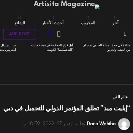
آخر
المحبوب
أحدث الأخبار
الشائع
LOGIN
SWITCH
ADD POST
SKIN
Menu
متألقة في جدة.. ميادة الحناوي بفستان
أول قرار للمحكمة في قضية حادث
بسبب زلزال ا
LATEST
من الذهب والحرير
“الفاشينيستا” الكويتية
الشربيني تتلق
STORIES
عالم الفن
“إيليت ميد” تطلق المؤتمر الدولي للتجميل في دبي
Dana Wahiba
by
نوفمبر 27, 2022, 10:59 ص