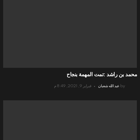
محمد بن راشد :تمت المهمة بنجاح
by
عبد الله شعبان
فبراير 9, 2021, 8:49 م