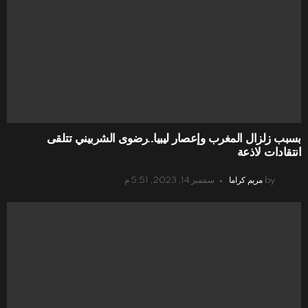
بسبب زلزال المغرب وإعصار ليبيا..رضوى الشربيني تتلقى
انتقادات لاذعة
by
مريم كراما
سبتمبر 14, 2023, 5:51 م