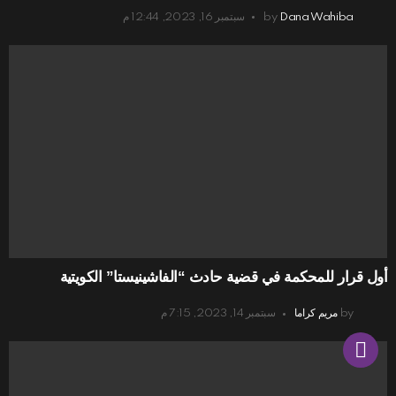
Dana Wahiba
by
سبتمبر 16, 2023, 12:44 م
أول قرار للمحكمة في قضية حادث “الفاشينيستا” الكويتية
by
مريم كراما
سبتمبر 14, 2023, 7:15 م