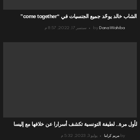
الشاب خالد يوحّد جميع الجنسيات في “come together”
Dana Wahiba
by
سبتمبر 17, 2022, 8:57 م
لأول مرة.. لطيفة التونسية تكشف أسرارا عن خلافها مع إليسا
by
مريم كراما
يوليو 3, 2023, 5:32 م