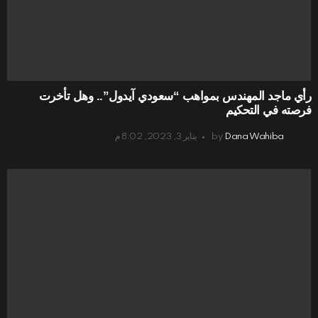
رأي ماجد المهندس بمواهب “سعودي آيدول”.. وهل تأخرت
فرصته في التحكيم
Dana Wahiba
by
يناير 3, 2023, 8:02 م