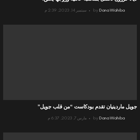
Dana Wahiba
by
سبتمبر 14, 2023, 2:39 م
جويل ماردينيان تقدم بودكاست “من قلب جويل”
Dana Wahiba
by
مارس 7, 2023, 6:37 م