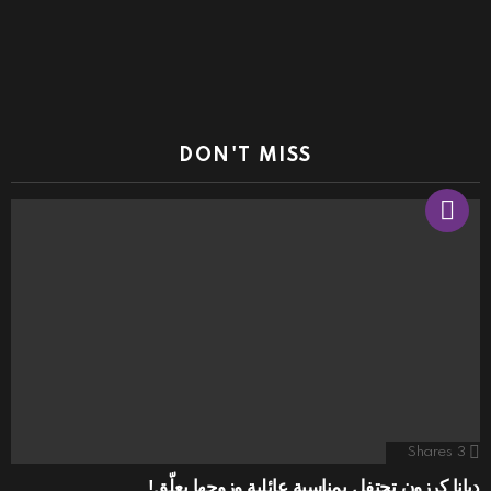
DON'T MISS
Shares
3
ديانا كرزون تحتفل بمناسبة عائلية وزوجها يعلّق!