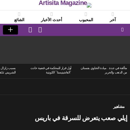
آخر
المحبوب
أحدث الأخبار
الشائع
LOGIN
SWITCH
SKIN
Menu
LATEST
STORIES
متألقة في جدة.. ميادة الحناوي بفستان
أول قرار للمحكمة في قضية حادث
بسبب زلزال ا
من الذهب والحرير
“الفاشينيستا” الكويتية
الشربيني تتلق
مشاهير
إيلي صعب يتعرض للسرقة في باريس