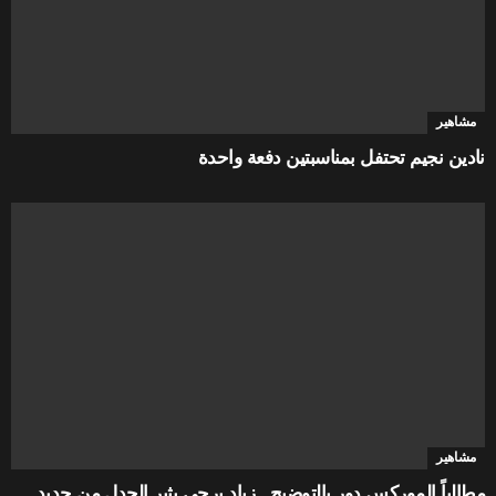
مشاهير
نادين نجيم تحتفل بمناسبتين دفعة واحدة
مشاهير
مطالباً الموركس دور بالتوضيح.. زياد برجي يثير الجدل من جديد