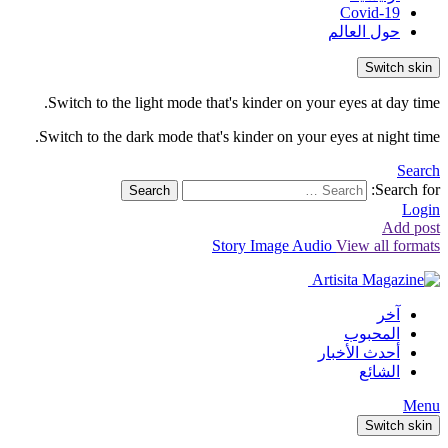
Covid-19
حول العالم
Switch skin
Switch to the light mode that's kinder on your eyes at day time.
Switch to the dark mode that's kinder on your eyes at night time.
Search
Search for:
Search
Login
Add post
Story
Image
Audio
View all formats
آخر
المحبوب
أحدث الأخبار
الشائع
Menu
Switch skin