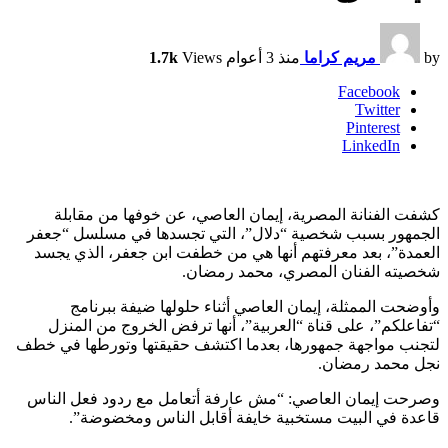
by
مريم كراما
منذ 3 أعوام
Views
1.7k
Facebook
Twitter
Pinterest
LinkedIn
كشفت الفنانة المصرية، إيمان العاصي، عن خوفها من مقابلة
الجمهور بسبب شخصية “دلال”، التي تجسدها في مسلسل “جعفر
العمدة”، بعد معرفتهم أنها هي من خطفت ابن جعفر، الذي يجسد
شخصيته الفنان المصري، محمد رمضان.
وأوضحت الممثلة، إيمان العاصي أثناء حلولها ضيفة ببرنامج
“تفاعلكم”، على قناة “العربية”، أنها ترفض الخروج من المنزل
لتجنب مواجهة جمهورها، بعدما اكتشف حقيقتها وتورطها في خطف
نجل محمد رمضان.
وصرحت إيمان العاصي: “مش عارفة أتعامل مع ردود فعل الناس
قاعدة في البيت مستخبية خايفة أقابل الناس ومخضوضة”.