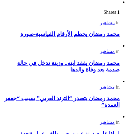
Shares
1
in
مشاهير
محمد رمضان يحطم الأرقام القياسية-صورة
in
مشاهير
محمد رمضان يفقد ابنه.. وزينة تدخل في حالة
صدمة بعد وفاة والدها
in
مشاهير
محمد رمضان يتصدر “الترند العربي” بسبب “جعفر
العمدة”
in
مشاهير
لماذا غابت زينة عن سحور طاقم عمل “جعفر