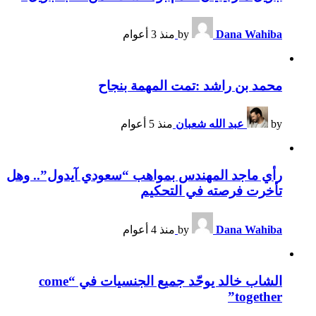
Dana Wahiba
by
منذ 3 أعوام
محمد بن راشد :تمت المهمة بنجاح
by
عبد الله شعبان
منذ 5 أعوام
رأي ماجد المهندس بمواهب “سعودي آيدول”.. وهل
تأخرت فرصته في التحكيم
Dana Wahiba
by
منذ 4 أعوام
الشاب خالد يوحّد جميع الجنسيات في “come
together”