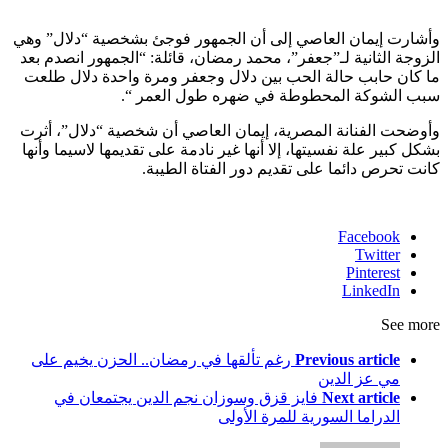
وأشارت إيمان العاصي إلى أن الجمهور فوجئ بشخصية “دلال” وهي
الزوجة الثانية لـ”جعفر”، محمد رمضان، قائلة: “الجمهور انصدم بعد
ما كان حابب حالة الحب بين دلال وجعفر ومرة واحدة دلال طلعت
سبب الشوكة المحطوطة في ضهره طول العمر “.
وأوضحت الفنانة المصرية، إيمان العاصي أن شخصية “دلال”، أثرت
بشكل كبير علة نفسيتها، إلا أنها غير نادمة على تقديمها لاسيما وأنها
كانت تحرص دائما على تقديم دور الفتاة الطيبة.
Facebook
Twitter
Pinterest
LinkedIn
See more
Previous article
رغم تألقها في رمضان.. الحزن يخيم على
مي عز الدين
Next article
فايز قزق وسوزان نجم الدين يجتمعان في
الدراما السورية للمرة الأولى