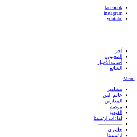
facebook
instagram
youtube
آخر
المحبوب
أحدث الأخبار
الشائع
Menu
مشاهير
عالم الفن
المعارض
موضة
الفيديو
لقاءات ارتيستا
—————
جاليري
ارتيسيتا