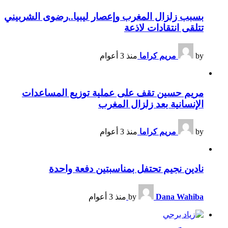
بسبب زلزال المغرب وإعصار ليبيا..رضوى الشربيني
تتلقى انتقادات لاذعة
by
مريم كراما
منذ 3 أعوام
مريم حسين تقف على عملية توزيع المساعدات
الإنسانية بعد زلزال المغرب
by
مريم كراما
منذ 3 أعوام
نادين نجيم تحتفل بمناسبتين دفعة واحدة
Dana Wahiba
by
منذ 3 أعوام