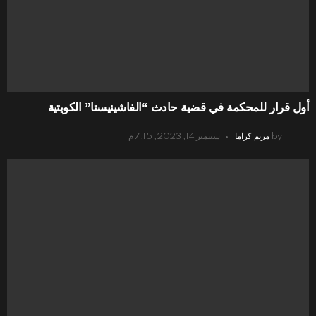
أول قرار للمحكمة في قضية حادث “الفاشينيستا” الكويتية
by
مريم كراما
سبتمبر 14, 2023, 7:15 م