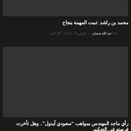
محمد بن راشد :تمت المهمة بنجاح
by
عبد الله شعبان
فبراير 9, 2021, 8:49 م
رأي ماجد المهندس بمواهب “سعودي آيدول”.. وهل تأخرت
فرصته في التحكيم