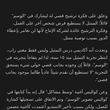
وعلق على فكرة ترشيح قصي له ليشارك في “الوسم”
قائلاً: الممثل لا يستطيع فرض شخص آخر على العمل،
وفكرة الترشيح عائدة لشركة الإنتاج لأنها لن تغامر بإعطاء
الدور بسبب توصية ممثل.
وتحدث أنه أكاديمي درس التمثيل وليس فقط مغني راب،
انتظر تجربة التمثيل منذ ١٥ سنة، لذا لم يتفاجأ بتجربته في
“الوسم”، قائلاً إن وجوده بجانب قصي خولي شيء يستحق
التجربة “لا تستطيع أن تقدم شيئاً عادياً طالما موجود بجانب
قصي”.
وعن كواليس أغنية “وسط مشاكل” قال إنه بدأ كتابتها في
كواليس تصوير “الوسم”، وتم الاتفاق على تسجيلها كشارة
للعمل، ولكن بسبب تأخير الاستديو اُعتمدت كأغنية تتضمن