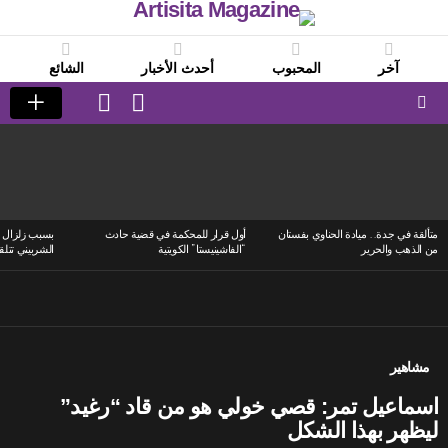
آخر
المحبوب
أحدث الأخبار
الشائع
LOGIN
SWITCH
SKIN
Menu
LATEST
STORIES
متألقة في جدة.. ميادة الحناوي بفستان
أول قرار للمحكمة في قضية حادث
بسبب زلزال ا
من الذهب والحرير
“الفاشينيستا” الكويتية
الشربيني تتلق
مشاهير
اسماعيل تمر: قصي خولي هو من قاد “رغيد”
ليظهر بهذا الشكل