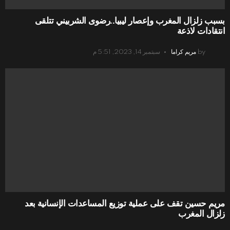
بسبب زلزال المغرب وإعصار ليبيا..رضوى الشربيني تتلقى
انتقادات لاذعة
by
مريم كراما
سبتمبر 14, 2023, 5:51 م
مريم حسين تقف على عملية توزيع المساعدات الإنسانية بعد
زلزال المغرب