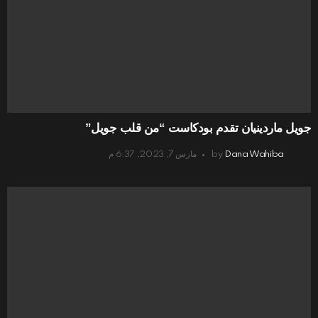
جويل ماردينيان تقدم بودكاست “من قلب جويل”
Dana Wahiba
by
مارس 7, 2023, 6:37 م