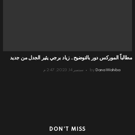
مطالباً الموركس دور بالتوضيح.. زياد برجي يثير الجدل من جديد
Dana Wahiba
by
سبتمبر 14, 2023, 2:47 م
DON'T MISS