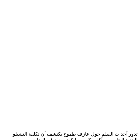
تدور أحداث الفيلم حول عازف طموح يكتشف أن تكلفة التشيلو
الجديد الخاص به، أكثر بكثير مما كان يعتقد في البداية.