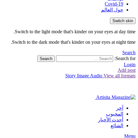
Covid-19
حول العالم
Switch skin
Switch to the light mode that's kinder on your eyes at day time.
Switch to the dark mode that's kinder on your eyes at night time.
Search
Search for:
Search
Login
Add post
Story
Image
Audio
View all formats
آخر
المحبوب
أحدث الأخبار
الشائع
Menu