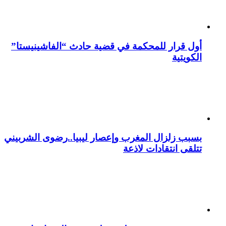
أول قرار للمحكمة في قضية حادث “الفاشينيستا”
الكويتية
بسبب زلزال المغرب وإعصار ليبيا..رضوى الشربيني
تتلقى انتقادات لاذعة