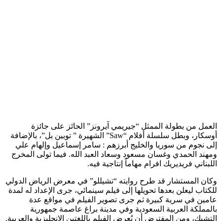
العمل من بطولة الممثل “جيريمي آيرونز” الحائز على جائزة
أوسكار، وبطل سلسلة أفلام “Saw” الشهيرة ” توبين بل”، بالإضافة
إلى نجوم من سوريا والخليج أبرزهم : سامر إسماعيل وإلهام علي
ومهند الحمدي وغسان مسعود وسعاد العبد الله. فيما تولى المخرج
اللبناني فريديريك افرام مهاماً إنتاجية فيه.
وكان المستشار قد طرح روايته “تشيللو” في معرض الرياض الدولي
للكتاب ليعلن بعدها تحويلها إلى فيلم سينمائي، جرى الإعداد له لمدة
عامين في سرية كبيرة ثم جرى تصوير الفيلم في مواقع عدة
بالمملكة العربية السعودية وفي مدينة براغ عاصمة جمهورية
التشيك، ومن المفترض أن يُعرض الفيلم باللغتين الإنجليزية والعربية.