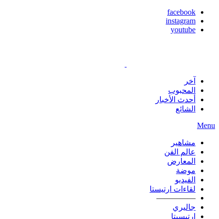
facebook
instagram
youtube
آخر
المحبوب
أحدث الأخبار
الشائع
Menu
مشاهير
عالم الفن
المعارض
موضة
الفيديو
لقاءات ارتيستا
—————
جاليري
ارتيسيتا