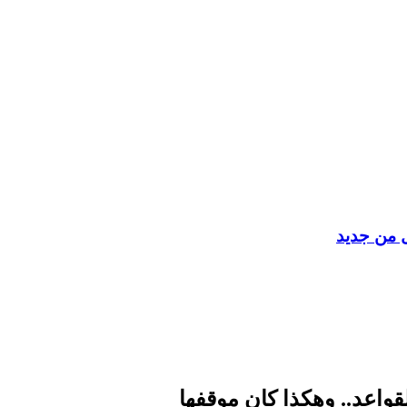
ل من جديد
لقواعد.. وهكذا كان موقفها