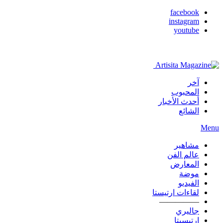
facebook
instagram
youtube
آخر
المحبوب
أحدث الأخبار
الشائع
Menu
مشاهير
عالم الفن
المعارض
موضة
الفيديو
لقاءات ارتيستا
—————
جاليري
ارتيسيتا