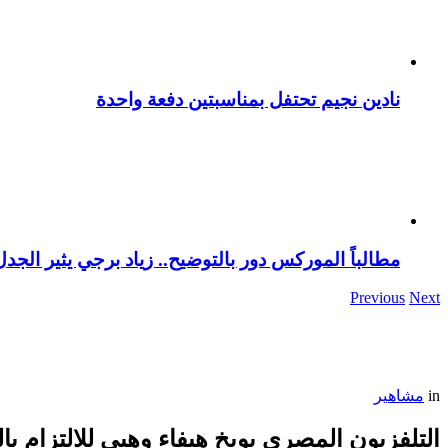
نادين نجيم تحتفل بمناسبتين دفعة واحدة
مطالباً الموركس دور بالتوضيح.. زياد برجي يثير الجد
Previous
Next
in
مشاهير
التلفزيون المصري يوبخ هيفاء وهبي للالتزام با