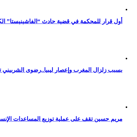
أول قرار للمحكمة في قضية حادث “الفاشينيستا” الكو
بسبب زلزال المغرب وإعصار ليبيا..رضوى الشربيني تت
مريم حسين تقف على عملية توزيع المساعدات الإنسان