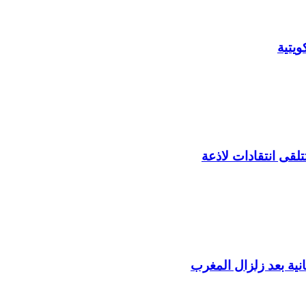
يتية
لقى انتقادات لاذعة
ية بعد زلزال المغرب