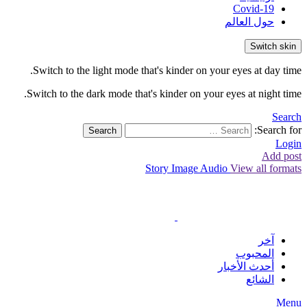
Covid-19
حول العالم
Switch skin
Switch to the light mode that's kinder on your eyes at day time.
Switch to the dark mode that's kinder on your eyes at night time.
Search
Search for:
Search
Login
Add post
Story
Image
Audio
View all formats
آخر
المحبوب
أحدث الأخبار
الشائع
Menu