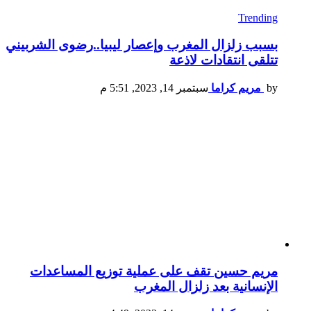
Trending
بسبب زلزال المغرب وإعصار ليبيا..رضوى الشربيني
تتلقى انتقادات لاذعة
by
مريم كراما
سبتمبر 14, 2023, 5:51 م
مريم حسين تقف على عملية توزيع المساعدات
الإنسانية بعد زلزال المغرب