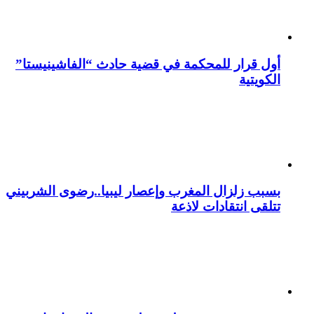
أول قرار للمحكمة في قضية حادث “الفاشينيستا”
الكويتية
بسبب زلزال المغرب وإعصار ليبيا..رضوى الشربيني
تتلقى انتقادات لاذعة