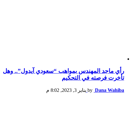
رأي ماجد المهندس بمواهب “سعودي آيدول”.. وهل
تأخرت فرصته في التحكيم
Dana Wahiba
by
يناير 3, 2023, 8:02 م