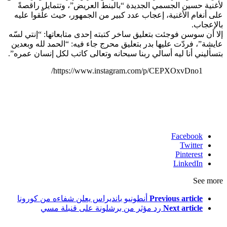
لأغنية حسين الجسمي الجديدة “بالبنط العريض”، وتتمايل راقصةً
على أنغام الأغنية، إعجاب عدد كبير من الجمهور، حيث علّقوا عليه
بالإعجاب.
إلا أن سوسن فوجئت بتعليق ساخر كتبته إحدى متابعاتها: “إنتي لسّه
عايشة”، فردّت عليها بدر بتعليق محرج جاء فيه: “الحمد لله وبعدين
بتسأليني أنا ليه أسالي ربنا سبحانه وتعالى كاتب لكل إنسان عمره”.
https://www.instagram.com/p/CEPXOxvDno1/
Facebook
Twitter
Pinterest
LinkedIn
See more
Previous article
أنطونيو بانديراس يعلن شفاءه من كورونا
Next article
رد مؤثر من برشلونة على قنبلة مسي