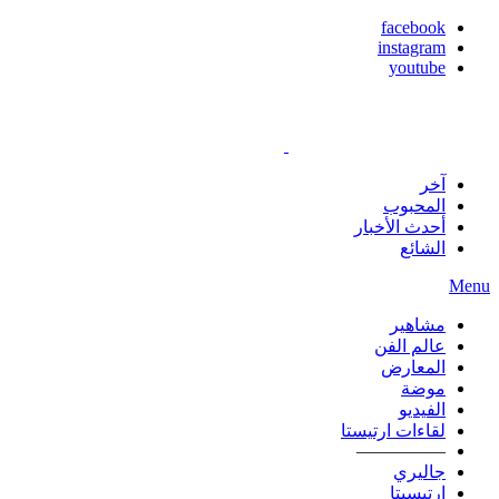
facebook
instagram
youtube
آخر
المحبوب
أحدث الأخبار
الشائع
Menu
مشاهير
عالم الفن
المعارض
موضة
الفيديو
لقاءات ارتيستا
—————
جاليري
ارتيسيتا