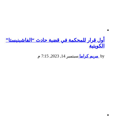
أول قرار للمحكمة في قضية حادث “الفاشينيستا”
الكويتية
by
مريم كراما
سبتمبر 14, 2023, 7:15 م