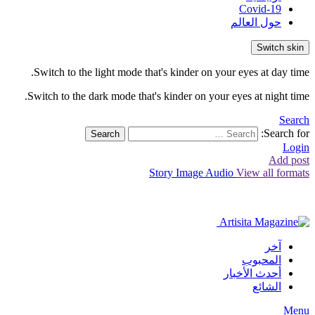
Covid-19
حول العالم
Switch skin
Switch to the light mode that's kinder on your eyes at day time.
Switch to the dark mode that's kinder on your eyes at night time.
Search
Search for:
Search
Login
Add post
Story
Image
Audio
View all formats
آخر
المحبوب
أحدث الأخبار
الشائع
Menu