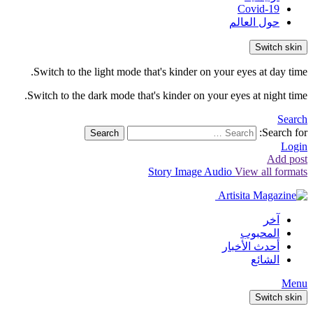
Covid-19
حول العالم
Switch skin
Switch to the light mode that's kinder on your eyes at day time.
Switch to the dark mode that's kinder on your eyes at night time.
Search
Search for:
Search
Login
Add post
Story
Image
Audio
View all formats
آخر
المحبوب
أحدث الأخبار
الشائع
Menu
Switch skin