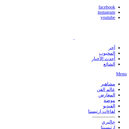
facebook
instagram
youtube
آخر
المحبوب
أحدث الأخبار
الشائع
Menu
مشاهير
عالم الفن
المعارض
موضة
الفيديو
لقاءات ارتيستا
—————
جاليري
ارتيسيتا