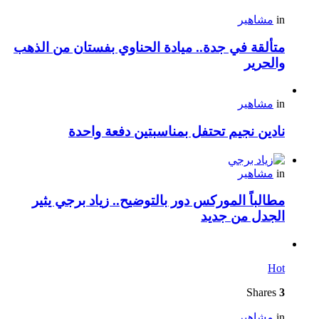
in
مشاهير
متألقة في جدة.. ميادة الحناوي بفستان من الذهب
والحرير
in
مشاهير
نادين نجيم تحتفل بمناسبتين دفعة واحدة
in
مشاهير
مطالباً الموركس دور بالتوضيح.. زياد برجي يثير
الجدل من جديد
Hot
Shares
3
in
مشاهير