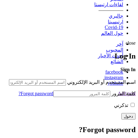
لقاءات ارتيستا
—————
جاليري
ارتيسيتا
Covid-19
حول العالم
close
آخر
المحبوب
Log In
أحدث الأخبار
الشائع
Sign In
facebook
instagram
اسم المستخدم أو البريد الإلكتروني
youtube
كلمة المرور
Forgot password?
Add post
تذكرني
Forgot password?