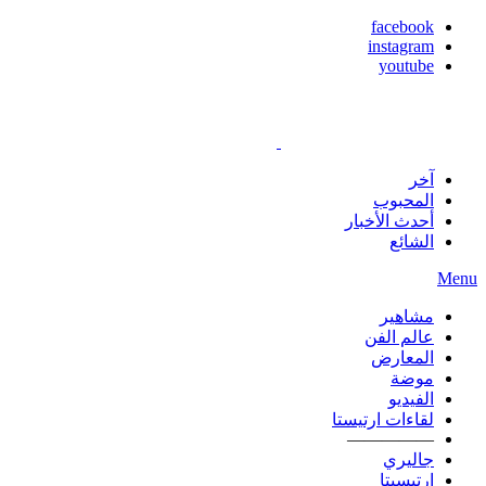
facebook
instagram
youtube
آخر
المحبوب
أحدث الأخبار
الشائع
Menu
مشاهير
عالم الفن
المعارض
موضة
الفيديو
لقاءات ارتيستا
—————
جاليري
ارتيسيتا