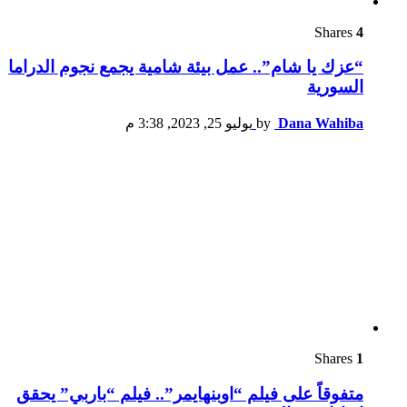
Shares
4
“عزك يا شام”.. عمل بيئة شامية يجمع نجوم الدراما
السورية
Dana Wahiba
by
يوليو 25, 2023, 3:38 م
Shares
1
متفوقاً على فيلم “اوبنهايمر”.. فيلم “باربي” يحقق