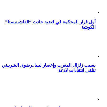
أول قرار للمحكمة في قضية حادث “الفاشينيستا”
الكويتية
بسبب زلزال المغرب وإعصار ليبيا..رضوى الشربيني
تتلقى انتقادات لاذعة