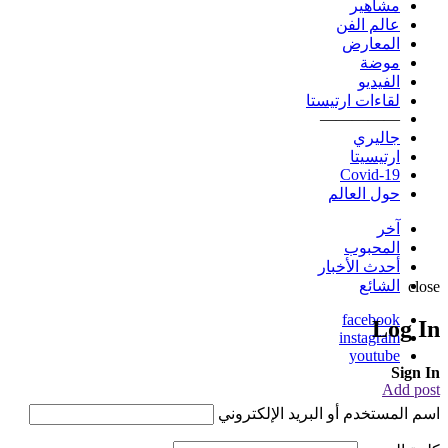
مشاهير
عالم الفن
المعارض
موضة
الفيديو
لقاءات ارتيستا
—————
جاليري
ارتيسيتا
Covid-19
حول العالم
آخر
المحبوب
أحدث الأخبار
الشائع
close
facebook
Log In
instagram
youtube
Sign In
Add post
اسم المستخدم أو البريد الإلكتروني