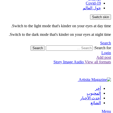
Covid-19
حول العالم
Switch skin
Switch to the light mode that's kinder on your eyes at day time.
Switch to the dark mode that's kinder on your eyes at night time.
Search
Search for:
Search
Login
Add post
Story
Image
Audio
View all formats
آخر
المحبوب
أحدث الأخبار
الشائع
Menu