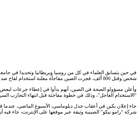
شخص وقتل 800 ألف، فجرت الصين مفاجأة معلنة استخدام لقاح ضد كوفيد 19 رغم عدم اكتمال التجارب السريرية المفروضة.
وأعلن مسؤولو الصحة في الصين، أنهم بدأوا في إعطاء جرعات لبعض ا
“الاستخدام العاجل”، وذلك في خطوة مفاجئة قبل انتهاء التجارب السريرية للقاح، كما أكد
جاء إعلان بكين في أعقاب جدل دبلوماسي، الأسبوع الماضي، عندما قا
شركة “رامو نيكو” الصينية وثيقة عبر موقعها على الإنترنت، جاء فيه أن 48 عاملاً صينياً من طاقمها خضعوا للقاحات، ما دفع وزارة الصحة إلى التحذير من اللقاحات غير المعترف 