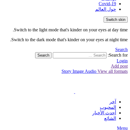
Covid-19
حول العالم
Switch skin
Switch to the light mode that's kinder on your eyes at day time.
Switch to the dark mode that's kinder on your eyes at night time.
Search
Search for:
Search
Login
Add post
Story
Image
Audio
View all formats
آخر
المحبوب
أحدث الأخبار
الشائع
Menu