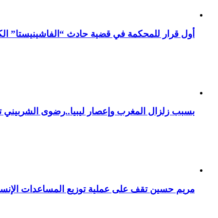
أول قرار للمحكمة في قضية حادث “الفاشينيستا” الكو
بسبب زلزال المغرب وإعصار ليبيا..رضوى الشربيني تت
مريم حسين تقف على عملية توزيع المساعدات الإنسان