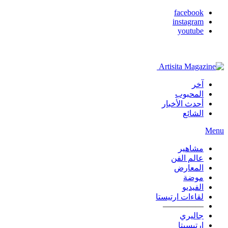
facebook
instagram
youtube
آخر
المحبوب
أحدث الأخبار
الشائع
Menu
مشاهير
عالم الفن
المعارض
موضة
الفيديو
لقاءات ارتيستا
—————
جاليري
ارتيسيتا