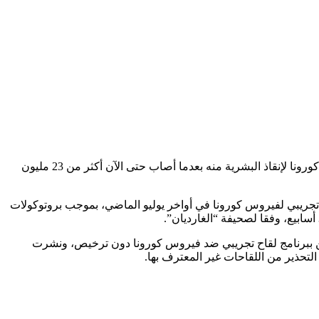
في حين يتسابق العلماء في كل من روسيا وبريطانيا وتحديدا في جامعة أوكسفورد على العمل دون كلل أو ملل لإيجاد لقاح فعال ضد فيروس كورونا لإنقاذ البشرية منه بعدما أصاب حتى الآن أكثر من 23 مليون
جريبي لفيروس كورونا في أواخر يوليو الماضي، بموجب بروتوكولات
لين ببرنامج لقاح تجريبي ضد فيروس كورونا دون ترخيص، ونشرت