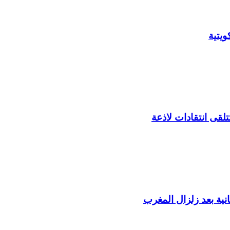
يتية
لقى انتقادات لاذعة
ية بعد زلزال المغرب