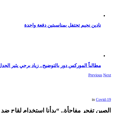
نادين نجيم تحتفل بمناسبتين دفعة واحدة
مطالباً الموركس دور بالتوضيح.. زياد برجي يثير الجد
Previous
Next
in
Covid-19
الصين تفجر مفاجأة.. “بدأنا استخدام لقاح ضد كوف