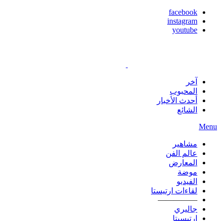
facebook
instagram
youtube
آخر
المحبوب
أحدث الأخبار
الشائع
Menu
مشاهير
عالم الفن
المعارض
موضة
الفيديو
لقاءات ارتيستا
—————
جاليري
ارتيسيتا