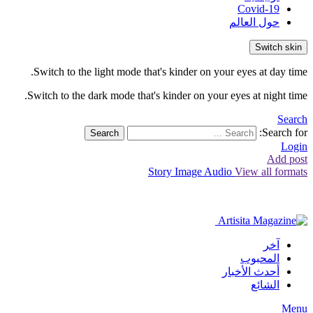
Covid-19
حول العالم
Switch skin
Switch to the light mode that's kinder on your eyes at day time.
Switch to the dark mode that's kinder on your eyes at night time.
Search
Search for:
Search
Login
Add post
Story
Image
Audio
View all formats
آخر
المحبوب
أحدث الأخبار
الشائع
Menu