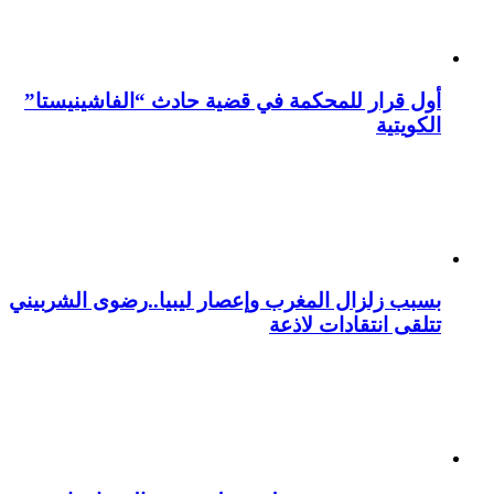
أول قرار للمحكمة في قضية حادث “الفاشينيستا”
الكويتية
بسبب زلزال المغرب وإعصار ليبيا..رضوى الشربيني
تتلقى انتقادات لاذعة