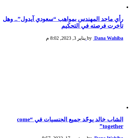
رأي ماجد المهندس بمواهب “سعودي آيدول”.. وهل
تأخرت فرصته في التحكيم
Dana Wahiba
by
يناير 3, 2023, 8:02 م
الشاب خالد يوحّد جميع الجنسيات في “come
together”