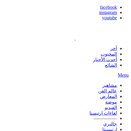
facebook
instagram
youtube
آخر
المحبوب
أحدث الأخبار
الشائع
Menu
مشاهير
عالم الفن
المعارض
موضة
الفيديو
لقاءات ارتيستا
—————
جاليري
ارتيسيتا