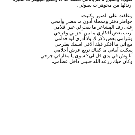
ارتدتْها من مجوهرات نصولي.
وعلقت على الصور وكتبت:
خواطر دفتر وممحاة أدون ما مضى وأمحي
على رف المشاعر ما بقت لي غير أقلامي
أرتب بعض أفكاري ما بين أحزاني وفرحي
وتترامى بعض ذكراك ولا أدري ليه قدامي
مع أني ما أفكر فيك ألاقي اسمك بطرحي
سكنت أبياتي ما كفاك تربع عرش أحلامي
أنا وش في يدي قل لي؟ سوى يا مفارقي جرحي
وكأن حبك زرعه الله حبيبي داخل عظامي.