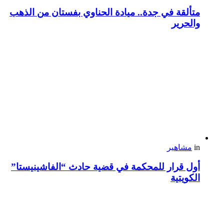
متألقة في جدة.. ميادة الحناوي بفستان من الذهب
والحرير
in
مشاهير
أول قرار للمحكمة في قضية حادث “الفاشينيستا”
الكويتية