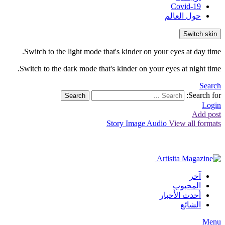
Covid-19
حول العالم
Switch skin
Switch to the light mode that's kinder on your eyes at day time.
Switch to the dark mode that's kinder on your eyes at night time.
Search
Search for:
Search
Login
Add post
Story
Image
Audio
View all formats
آخر
المحبوب
أحدث الأخبار
الشائع
Menu