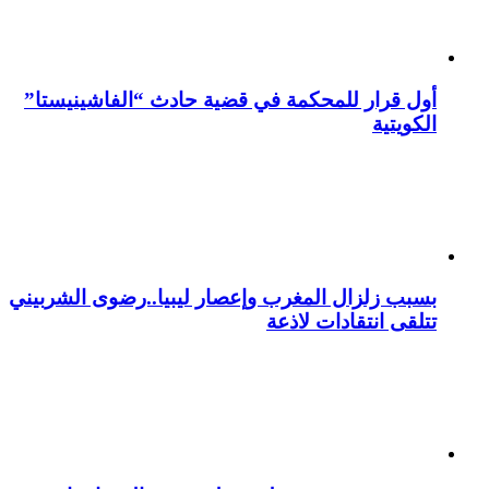
أول قرار للمحكمة في قضية حادث “الفاشينيستا”
الكويتية
بسبب زلزال المغرب وإعصار ليبيا..رضوى الشربيني
تتلقى انتقادات لاذعة