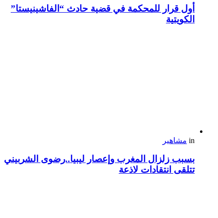
أول قرار للمحكمة في قضية حادث “الفاشينيستا”
الكويتية
in
مشاهير
بسبب زلزال المغرب وإعصار ليبيا..رضوى الشربيني
تتلقى انتقادات لاذعة