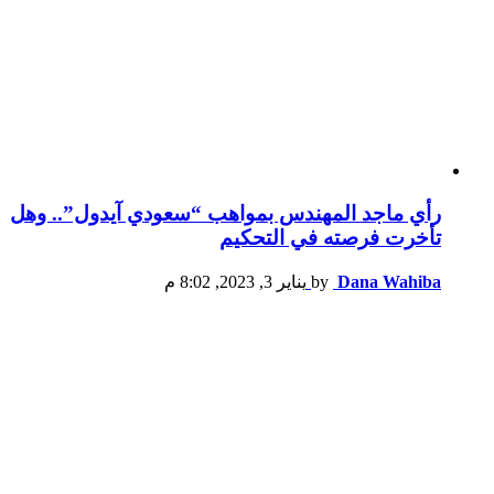
رأي ماجد المهندس بمواهب “سعودي آيدول”.. وهل
تأخرت فرصته في التحكيم
Dana Wahiba
by
يناير 3, 2023, 8:02 م