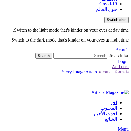
Covid-19
حول العالم
Switch skin
Switch to the light mode that's kinder on your eyes at day time.
Switch to the dark mode that's kinder on your eyes at night time.
Search
Search for:
Search
Login
Add post
Story
Image
Audio
View all formats
آخر
المحبوب
أحدث الأخبار
الشائع
Menu