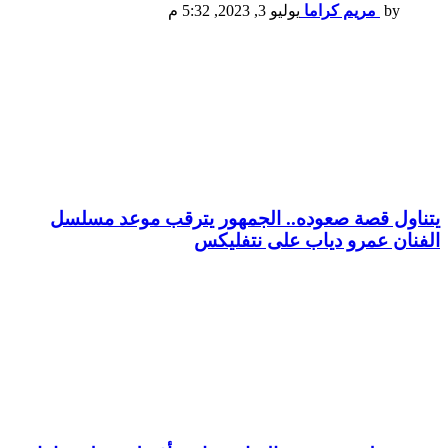
by
مريم كراما
يوليو 3, 2023, 5:32 م
يتناول قصة صعوده.. الجمهور يترقب موعد مسلسل
الفنان عمرو دياب على نتفليكس