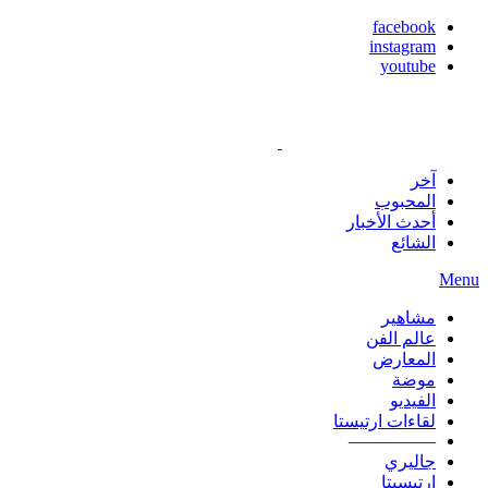
facebook
instagram
youtube
آخر
المحبوب
أحدث الأخبار
الشائع
Menu
مشاهير
عالم الفن
المعارض
موضة
الفيديو
لقاءات ارتيستا
—————
جاليري
ارتيسيتا