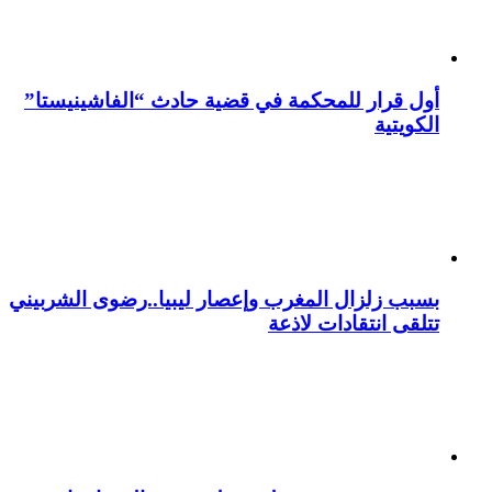
أول قرار للمحكمة في قضية حادث “الفاشينيستا”
الكويتية
بسبب زلزال المغرب وإعصار ليبيا..رضوى الشربيني
تتلقى انتقادات لاذعة