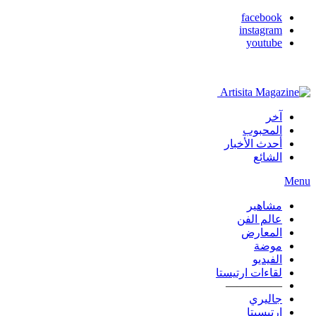
facebook
instagram
youtube
آخر
المحبوب
أحدث الأخبار
الشائع
Menu
مشاهير
عالم الفن
المعارض
موضة
الفيديو
لقاءات ارتيستا
—————
جاليري
ارتيسيتا