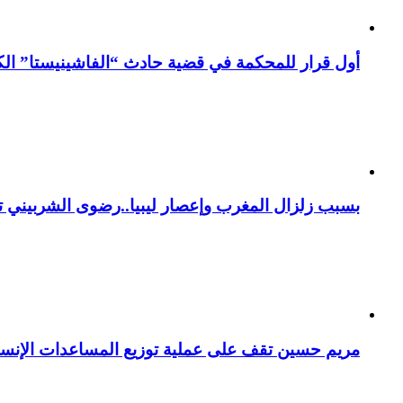
أول قرار للمحكمة في قضية حادث “الفاشينيستا” الكو
بسبب زلزال المغرب وإعصار ليبيا..رضوى الشربيني تت
مريم حسين تقف على عملية توزيع المساعدات الإنسان