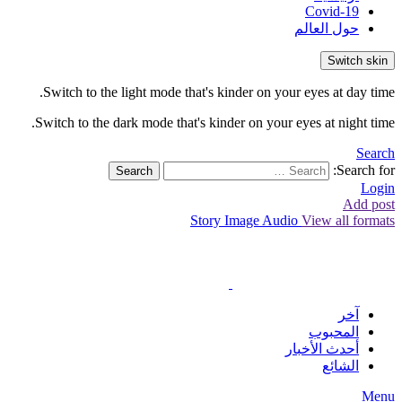
Covid-19
حول العالم
Switch skin
Switch to the light mode that's kinder on your eyes at day time.
Switch to the dark mode that's kinder on your eyes at night time.
Search
Search for:
Search
Login
Add post
Story
Image
Audio
View all formats
آخر
المحبوب
أحدث الأخبار
الشائع
Menu