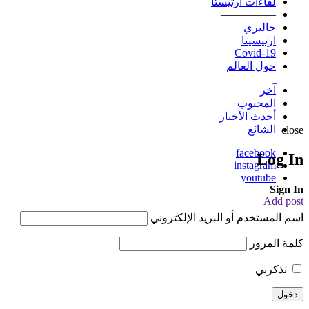
لقاءات ارتيستا
—————
جاليري
ارتيسيتا
Covid-19
حول العالم
آخر
المحبوب
أحدث الأخبار
الشائع
close
facebook
Log In
instagram
youtube
Sign In
Add post
اسم المستخدم أو البريد الإلكتروني
كلمة المرور
تذكرني