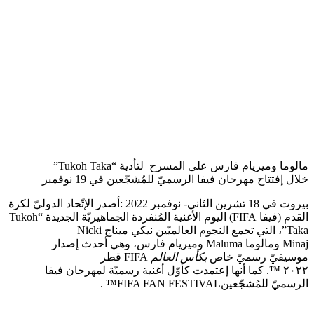
مالوما وميريام فارس على المسرح لتأدية “Tukoh Taka”
خلال إفتتاح مهرجان فيفا الرسميّ للمُشجّعين في 19 نوفمبر
بيروت في 18 تشرين الثاني- نوفمبر 2022 :أصدر الإتّحاد الدوليّ لكرة
القدم (فيفا FIFA) اليوم الأغنية المُنفردة الجماهيريّة الجديدة “Tukoh
Taka”، التي تجمع النجوم العالميّين نيكي ميناج Nicki
Minaj ومالوما Maluma وميريام فارس، وهي أحدث إصدار
موسيقيّ رسميّ خاص
بكأس العالم
FIFA قطر
٢٠٢٢ ™. كما أنها إعتمدت كأوّل أغنية رسميّة لمهرجان فيفا
الرسميّ للمُشجّعينFIFA FAN FESTIVAL™ .