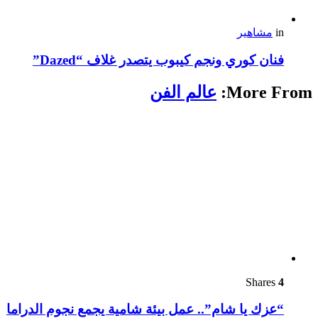
in
مشاهير
فنان كوري ونجم كيبوب يتصدر غلاف “Dazed”
More From:
عالم الفن
Shares
4
“عزك يا شام”.. عمل بيئة شامية يجمع نجوم الدراما