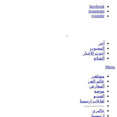
facebook
instagram
youtube
آخر
المحبوب
أحدث الأخبار
الشائع
Menu
مشاهير
عالم الفن
المعارض
موضة
الفيديو
لقاءات ارتيستا
—————
جاليري
ارتيسيتا