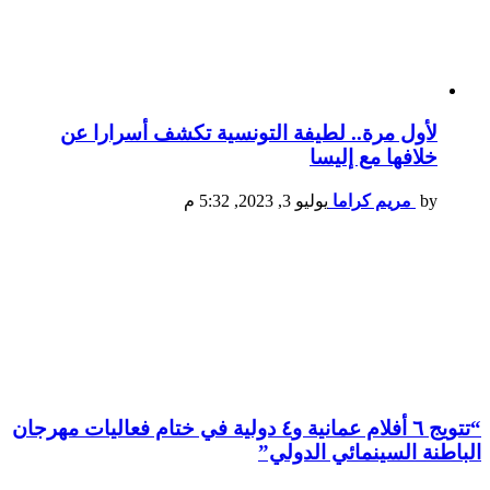
لأول مرة.. لطيفة التونسية تكشف أسرارا عن
خلافها مع إليسا
by
مريم كراما
يوليو 3, 2023, 5:32 م
“تتويج ٦ أفلام عمانية و٤ دولية في ختام فعاليات مهرجان
الباطنة السينمائي الدولي”