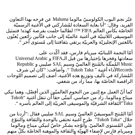
عبّر نجم البوب الكولومبيّ مالوما Maluma عن فرحه بهذا التعاون
الفريد، وقال: “أنا بغاية السعادة لمُشاركتي في الأغنية الرسميّة
الخاصّة بكأس العالم FIFA ™! لطالما حلمت بفرصة كهذه! فتمثيل
الموسيقى اللاتينيّة في أغنية عالميّة إلى جانب فنّانين رائعين يُغنّون
باللغتين الإنجليزيّة والعربيّة يرتقي بثقافتنا إلى مُستوى آخر “.
أمّا النجمة اللبنانيّة ميريام فارس، فقد أكّدت على
سعادتها وفخرها بإختيارها من قبل الـFIFA و Universal Arabic
Music المُمثّلة بالمُنتج العالميّ وسيم SAL صليبي و Republic
Recordsلأداء أغنية ” Tukoh Taka “. وأضافت: “كان لي شرف
المُشاركة في تأليف وتوزيع هذه الأغنية، أضف إلى تصميم اللوحات
الراقصة الخاصّة بها، مما زاد من شغفي.
كما أنّ العمل مع إثنين من النجوم العالميّين الذين أفضّل، وهما نيكي
ميناج ومالوما، زاد من حماسي. أتمنّى حقاً أن تنقل أغنية “Tukoh
Taka”الثقافة الشرقيّة والموسيقى العربيّة إلى العالم بأسره “.
أمّا المُنتج الموسيقيّ العالميّ وسيم SAL صليبي فقال :”أردنا من
خلال “Tukoh Taka” طرح أغنية تحتفي بالوحدة والثقافة والتنوّع
على المُستوى العالميّ. وأتوّجه بشكر خاصّ لنيكي ميناج ومالوما
وميريام فارس لإضفاء الهويّة والثقافة والموهبة الخاصّة بكلّ منهم