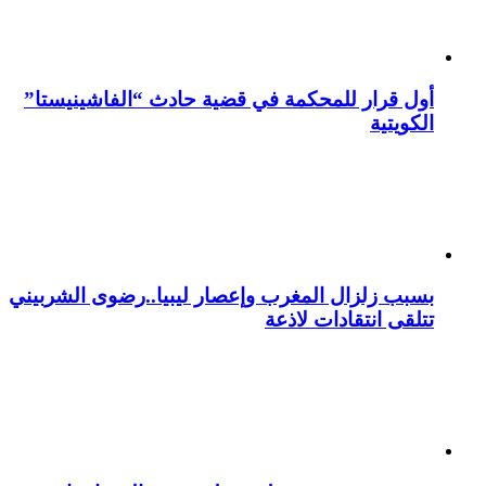
أول قرار للمحكمة في قضية حادث “الفاشينيستا”
الكويتية
بسبب زلزال المغرب وإعصار ليبيا..رضوى الشربيني
تتلقى انتقادات لاذعة