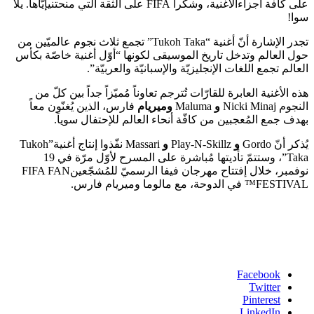
على كافة أجزاءالأغنية، وشكراً FIFA على الثقة التي منحتنيإيّاها. يلا
سوا!
تجدر الإشارة أنّ أغنية “Tukoh Taka” تجمع ثلاث نجوم عالميّين من
حول العالم وتدخل تاريخ الموسيقى لكونها “أوّل أغنية خاصّة بكأس
العالم تجمع اللغات الإنجليزيّة والإسبانيّة والعربيّة”.
هذه الأغنية العابرة للقارّات تُترجم تعاوناً مُميّزاً جداً بين كلّ من
النجوم Nicki Minaj
و
Maluma
وميريام
فارس، الذين يُغنّون معاً
بهدف جمع المُعجبين من كافّة أنحاء العالم للإحتفال سوياً.
يُذكر أنّ Gordo
و
Play-N-Skillz
و
Massari نفّذوا إنتاج أغنية”Tukoh
Taka”، وستتمّ تأديتها مُباشرة على المسرح لأوّل مرّة في 19
نوفمبر، خلال إفتتاح مهرجان فيفا الرسميّ للمُشجّعينFIFA FAN
FESTIVAL™ في الدوحة، مع مالوما وميريام فارس.
Facebook
Twitter
Pinterest
LinkedIn