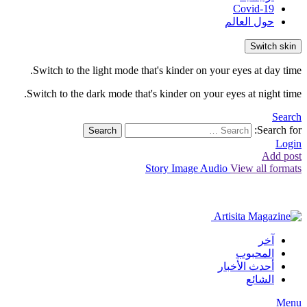
Covid-19
حول العالم
Switch skin
Switch to the light mode that's kinder on your eyes at day time.
Switch to the dark mode that's kinder on your eyes at night time.
Search
Search for:
Search
Login
Add post
Story
Image
Audio
View all formats
آخر
المحبوب
أحدث الأخبار
الشائع
Menu