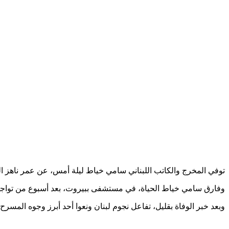
توفي المخرج والكاتب اللبناني سامي خياط ليلة أمس، عن عمر ناهز الـ 79 عاماً، بعد صراع مع المر
وفارق سامي خياط الحياة، في مستشفى ببيروت، بعد أسبوع من تواجده
وبعد خبر الوفاة بقليل، تفاعل نجوم لبنان ونعوا أحد أبرز وجوه المسرح