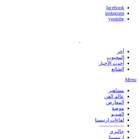
facebook
instagram
youtube
آخر
المحبوب
أحدث الأخبار
الشائع
Menu
مشاهير
عالم الفن
المعارض
موضة
الفيديو
لقاءات ارتيستا
—————
جاليري
ارتيسيتا