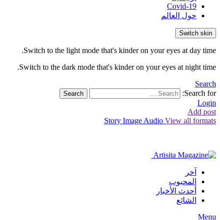
Covid-19
حول العالم
Switch skin
Switch to the light mode that's kinder on your eyes at day time.
Switch to the dark mode that's kinder on your eyes at night time.
Search
Search for:
Search
Login
Add post
Story
Image
Audio
View all formats
آخر
المحبوب
أحدث الأخبار
الشائع
Menu