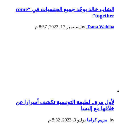
الشاب خالد يوحّد جميع الجنسيات في “come
together”
Dana Wahiba
by
سبتمبر 17, 2022, 8:57 م
لأول مرة.. لطيفة التونسية تكشف أسرارا عن
خلافها مع إليسا
by
مريم كراما
يوليو 3, 2023, 5:32 م