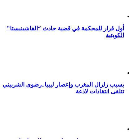
أول قرار للمحكمة في قضية حادث “الفاشينيستا”
الكويتية
بسبب زلزال المغرب وإعصار ليبيا..رضوى الشربيني
تتلقى انتقادات لاذعة