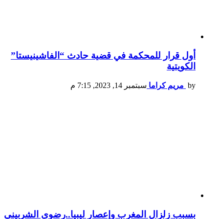
أول قرار للمحكمة في قضية حادث “الفاشينيستا”
الكويتية
by
مريم كراما
سبتمبر 14, 2023, 7:15 م
بسبب زلزال المغرب وإعصار ليبيا..رضوى الشربيني