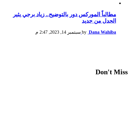
مطالباً الموركس دور بالتوضيح.. زياد برجي يثير
الجدل من جديد
Dana Wahiba
by
سبتمبر 14, 2023, 2:47 م
Don't Miss