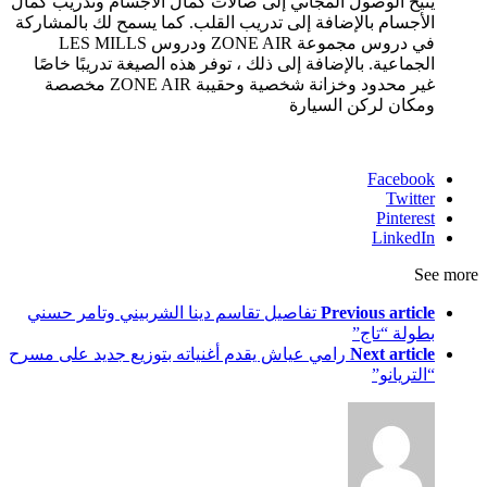
يتيح الوصول المجاني إلى صالات كمال الأجسام وتدريب كمال
الأجسام بالإضافة إلى تدريب القلب. كما يسمح لك بالمشاركة
في دروس مجموعة ZONE AIR ودروس LES MILLS
الجماعية. بالإضافة إلى ذلك ، توفر هذه الصيغة تدريبًا خاصًا
غير محدود وخزانة شخصية وحقيبة ZONE AIR مخصصة
ومكان لركن السيارة
Facebook
Twitter
Pinterest
LinkedIn
See more
Previous article
تفاصيل تقاسم دينا الشربيني وتامر حسني
بطولة “تاج”
Next article
رامي عياش يقدم أغنياته بتوزيع جديد على مسرح
“التريانو”