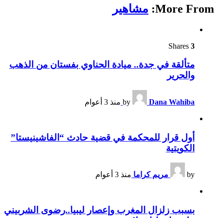
More From:
مشاهير
Shares
3
متألقة في جدة.. ميادة الحناوي بفستان من الذهب
والحرير
Dana Wahiba
by
منذ 3 أعوام
أول قرار للمحكمة في قضية حادث “الفاشينيستا”
الكويتية
by
مريم كراما
منذ 3 أعوام
بسبب زلزال المغرب وإعصار ليبيا..رضوى الشربيني