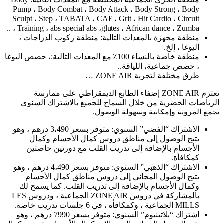
Pump ، Body Combat ، Body Attack ، Body Strong ، Body
Sculpt ، Step ، TABATA ، CAF ، Grit ، Hit Cardio ، Circuit
Training ، abs special abs ،glutes ، African dance ، Zumba ، ..
منطقة مجهزة بالمعدات التالية: منطقة ركوب الدراجات ،
اليوغا ، إلخ.
منطقة خاصة بالنساء 100٪ مع المعدات التالية:، حصص اليوغا
، حصص جماعية، اللياقة..
طرق مختلفة لتجربة ZONE AIR …
تعتزم ZONE AIR إضفاء الطابع الديمقراطي على ممارسة
الرياضات الحضرية من خلال السماح للجميع بالاشتراك السنوي
يجمع المرونة وإمكانية وسهولة الوصول.
الاشتراك “الفضي” السنوي: متوفر بسعر 3،490 درهم ، وهو
يتيح الوصول إلى مناطق دروس كمال الأجسام وكمال
الأجسام بالإضافة إلى تدريب القلب مع دورتين خاصتين
كمكافأة.
الاشتراك “الذهبي” السنوي: متوفر بسعر 4،490 درهم ، وهو
يتيح الوصول المجاني إلى دروس مناطق كمال الأجسام
وكمال الأجسام بالإضافة إلى تدريب القلب. كما يسمح لك
بالمشاركة في دروس ZONE AIR الجماعية ، ودروس LES
MILLS الجماعية ، وكمكافأة ، في 6 جلسات تدريب خاصة.
اشتراك “بلاتينيوم” السنوي: متوفر بسعر 7990 درهم ، وهو