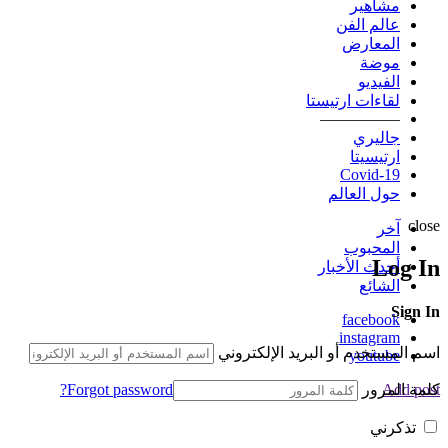
مشاهير
عالم الفن
المعارض
موضة
الفيديو
لقاءات ارتيستا
—————
جاليري
ارتيسيتا
Covid-19
حول العالم
close
آخر
المحبوب
Log In
أحدث الأخبار
الشائع
Sign In
facebook
instagram
اسم المستخدم أو البريد الإلكتروني
youtube
كلمة المرور
Forgot password?
Add post
تذكرني