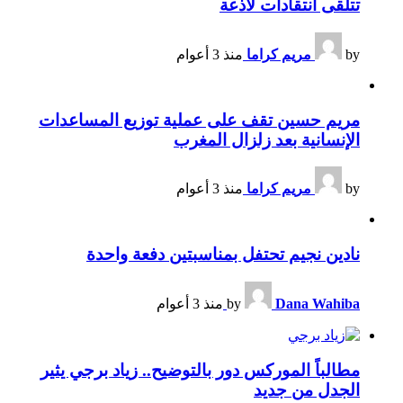
تتلقى انتقادات لاذعة
by
مريم كراما
منذ 3 أعوام
مريم حسين تقف على عملية توزيع المساعدات
الإنسانية بعد زلزال المغرب
by
مريم كراما
منذ 3 أعوام
نادين نجيم تحتفل بمناسبتين دفعة واحدة
Dana Wahiba
by
منذ 3 أعوام
مطالباً الموركس دور بالتوضيح.. زياد برجي يثير
الجدل من جديد