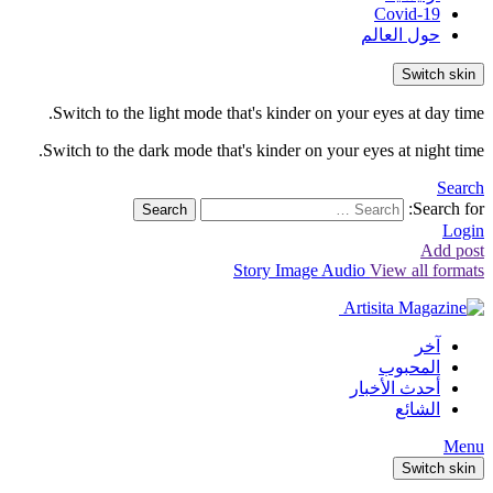
Covid-19
حول العالم
Switch skin
Switch to the light mode that's kinder on your eyes at day time.
Switch to the dark mode that's kinder on your eyes at night time.
Search
Search for:
Search
Login
Add post
Story
Image
Audio
View all formats
آخر
المحبوب
أحدث الأخبار
الشائع
Menu
Switch skin