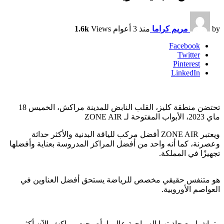
by
مريم كراما
منذ 3 أعوام
Views
1.6k
Facebook
Twitter
Pinterest
LinkedIn
تحتضن منطقة كليز، القلب النابض للمدينة مراكش، الخميس 18
ماي 2023، الأبواب المفتوحة لـ ZONE AIR
ويعتبر ZONE AIR أفضل مركب للياقة البدنية والأكثر حداثة
وعصرنة، كما أنه واحد من أفضل المراكز المدروسة بعناية وأفضلها
تجهيزًا في المملكة.
هو متنفس حقيقي مخصص للرياضة يستحق أفضل العناوين في
العواصم الأوروبية.
وتماشيا مع جاذبتهيا السياحية عالميا، أصبحت مراكش الآن أكثر