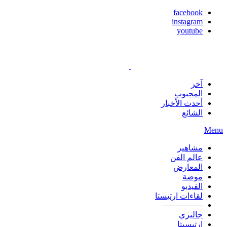
facebook
instagram
youtube
آخر
المحبوب
أحدث الأخبار
الشائع
Menu
مشاهير
عالم الفن
المعارض
موضة
الفيديو
لقاءات ارتيستا
—————
جاليري
ارتيسيتا