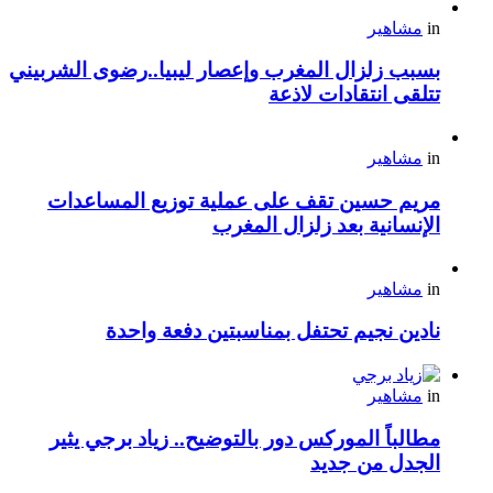
in
مشاهير
بسبب زلزال المغرب وإعصار ليبيا..رضوى الشربيني
تتلقى انتقادات لاذعة
in
مشاهير
مريم حسين تقف على عملية توزيع المساعدات
الإنسانية بعد زلزال المغرب
in
مشاهير
نادين نجيم تحتفل بمناسبتين دفعة واحدة
in
مشاهير
مطالباً الموركس دور بالتوضيح.. زياد برجي يثير
الجدل من جديد