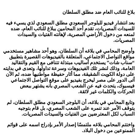
بلاغ للنائب العام ضد مطلق السلطان
بعد انتشار فيديو للبلوجر السعودي مطلق السعودي لذي يسيء فيه
للسيدات المصريات، تقدم أحد المحامين ببلاغ للنائب العام، ضده
لمنعه من دخول الأراضي المصرية، لإهانته الفتيات والسيدات
المصريات.
وأوضح المحامي في بلاغه أن السلطان، وهو أحد مشاهير مستخدمي
مواقع التواصل الاجتماعي، المتعلقة بالفيديوهات القصيرة بتطبيق
“سناب شات” يستخدم أساليب مبتذلة تتنافى مع القيم والتقاليد
العامة، وذلك لنشر تلك الفيديوهات وسرعة تداولها، وتعدى في بدايته
على دولة الكويت الشقيقة، مما أثار حفيظة مواطنيها ضده، ثم الآن
أتى الدور على مصر ليخرج بفيديو على موقع التواصل الاجتماعي
فيسبوك، يتحدث فيه عن الشعب المصري بأنه يشتهر ببعض
الحركات والكلمات غير لائقة.
وتابع المحامي في بلاغه، أن البلوجر السعودي مطلق السلطان، لم
يتوقف الأمر عند تنمره على الشعب المصري، بل قام بتوجيه
السباب لكل المعترضين من الفتيات والسيدات المصريات.
واختتم المحامي بلاغه ملتمسًا إصدار الأمر بإدراج اسمه على قوائم
الممنوعين من دخول البلاد.