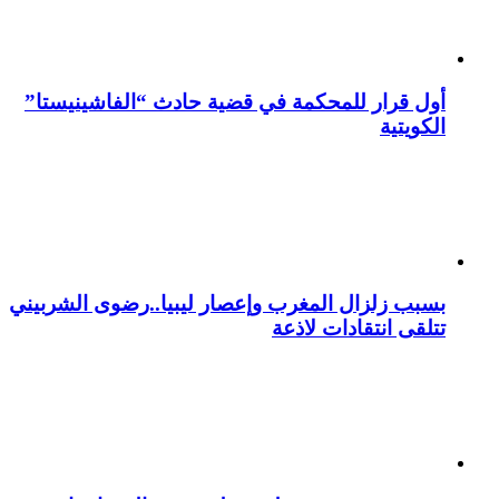
أول قرار للمحكمة في قضية حادث “الفاشينيستا”
الكويتية
بسبب زلزال المغرب وإعصار ليبيا..رضوى الشربيني
تتلقى انتقادات لاذعة