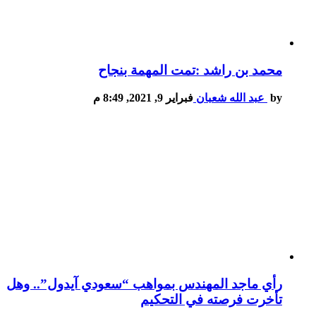
محمد بن راشد :تمت المهمة بنجاح
by
عبد الله شعبان
فبراير 9, 2021, 8:49 م
رأي ماجد المهندس بمواهب “سعودي آيدول”.. وهل
تأخرت فرصته في التحكيم