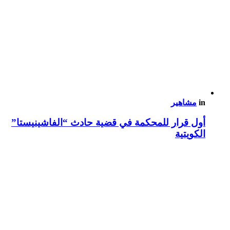
in
مشاهير
أول قرار للمحكمة في قضية حادث “الفاشينيستا”
الكويتية