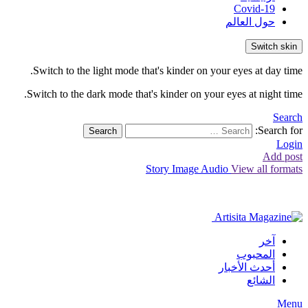
Covid-19
حول العالم
Switch skin
Switch to the light mode that's kinder on your eyes at day time.
Switch to the dark mode that's kinder on your eyes at night time.
Search
Search for:
Search
Login
Add post
Story
Image
Audio
View all formats
آخر
المحبوب
أحدث الأخبار
الشائع
Menu