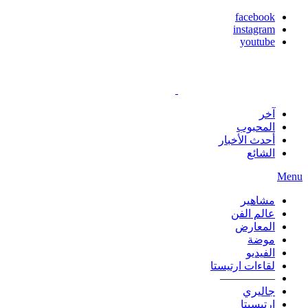
facebook
instagram
youtube
آخر
المحبوب
أحدث الأخبار
الشائع
Menu
مشاهير
عالم الفن
المعارض
موضة
الفيديو
لقاءات ارتيستا
—————
جاليري
ارتيسيتا