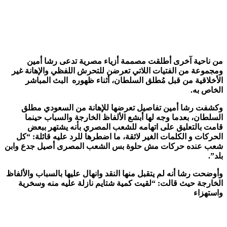
من ناحية آخرى أطلقت مصممة أزياء مصرية تدعى رشا أمين
ومجموعة من الفتيات اللاتي تعرضن للتحرش اللفظي والإهانة غير
الأخلاقية من قبل
مُطلق السلطان
، أثناء ظهوره البث المباشر
الخاص به.
وكشفت رشا أمين تفاصيل تعرضها للإهانة من السعودي مطلق
السلطان، بعدما وجه لها أبشع الألفاظ الخارجة والسباب حينما
قامت بالتعليق على اتهامه للشعب المصري بأنه يشتهر ببعض
الحركات و الكلمات الغير لائقة، ما اضطرها للرد عليه قائلة: “كل
شعب عنده حركات مش حلوة بس الشعب المصرى أصيل جدع وابن
بلد”.
وأوضحت رشا أنه لم يتقبل منها النقد وانهال عليها بالسباب والألفاظ
الخارجة حيث قالت: “لقيت كمية شتايم نازلة عليه منه وسخرية
واستهزاء