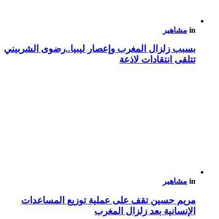
in
مشاهير
بسبب زلزال المغرب وإعصار ليبيا..رضوى الشربيني
تتلقى انتقادات لاذعة
in
مشاهير
مريم حسين تقف على عملية توزيع المساعدات
الإنسانية بعد زلزال المغرب