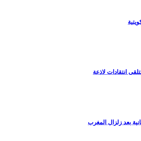
يتية
لقى انتقادات لاذعة
ية بعد زلزال المغرب