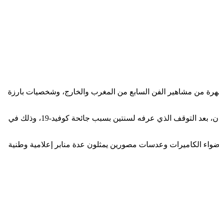
مهرة من مشاهير الفن السابع من المغرب والخارج، وشخصيات بارزة
وجرى حفل افتتاح هذه الدورة التي تنظم تحت الرعاية السامية لصاحب الجلالة الملك محمد السادس، في أجواء احتفالية كبرى بعودة المهرجان، بعد التوقف الذي عرفه لسنتين بسبب جائحة كوفيد-19، وذلك في
ت أضواء الكاميرات وعدسات مصورين يمثلون عدة منابر إعلامية وطنية