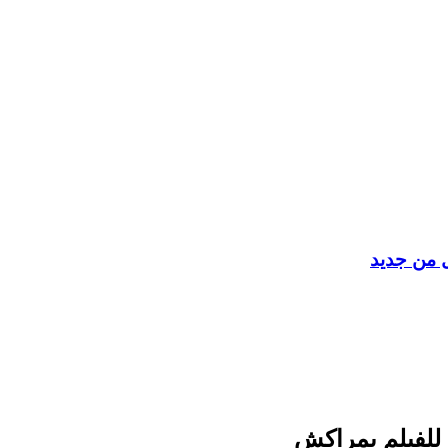
ل من جديد
 للفيلم بمراكش