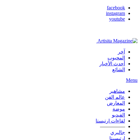
facebook
instagram
youtube
آخر
المحبوب
أحدث الأخبار
الشائع
Menu
مشاهير
عالم الفن
المعارض
موضة
الفيديو
لقاءات ارتيستا
—————
جاليري
ارتيسيتا