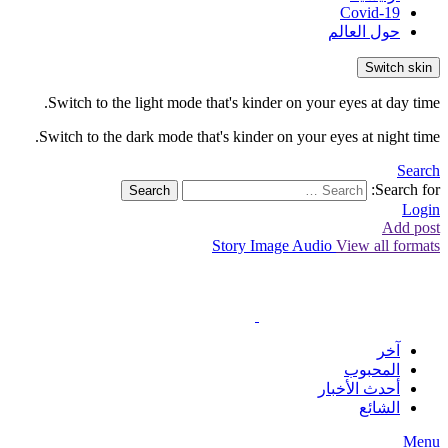
Covid-19
حول العالم
Switch skin
Switch to the light mode that's kinder on your eyes at day time.
Switch to the dark mode that's kinder on your eyes at night time.
Search
Search for:
Search
Login
Add post
Story
Image
Audio
View all formats
آخر
المحبوب
أحدث الأخبار
الشائع
Menu