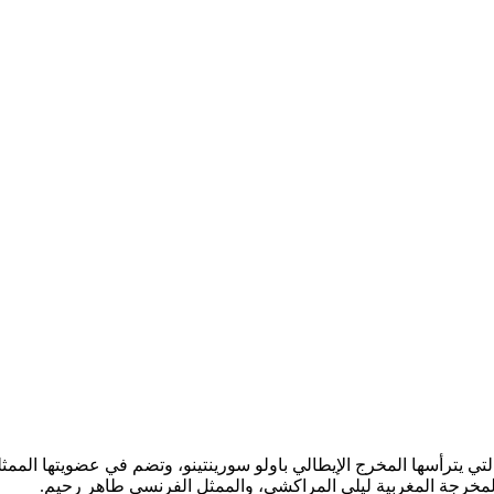
 يترأسها المخرج الإيطالي باولو سورينتينو، وتضم في عضويتها الممثلة 
والمخرجة المغربية ليلى المراكشي، والممثل الفرنسي طاهر رحيم.