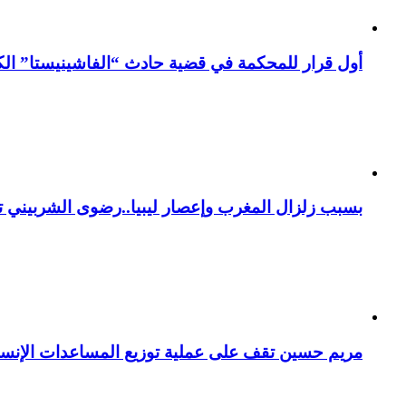
أول قرار للمحكمة في قضية حادث “الفاشينيستا” الكو
بسبب زلزال المغرب وإعصار ليبيا..رضوى الشربيني تت
مريم حسين تقف على عملية توزيع المساعدات الإنسان